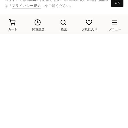
Riz raffinee
OK
は「
プライバシー規約
」をご覧ください。
instagram
カート
閲覧履歴
検索
お気に入り
メニュー
MODE ET JACOMO
D'ICI
ing
Riz raffinee
carino
LINE@
ご利用ガイド
よくあるご質問
靴のお手入れ
サイズガイド
お問い合わせ
各種規約