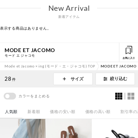
New Arrival
新着アイテム
表示する商品はありません。
MODE ET JACOMO
モード エ ジャコモ
お気に入り
Mode et Jacomo × ing (モード・エ・ジャコモ) TOP
MODE ET JACOMO
28
絞り込む
サイズ
件
カラーをまとめる
人気順
新着順
価格の安い順
価格の高い順
割引率の