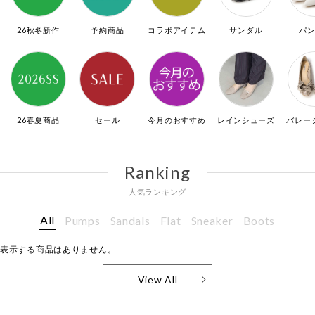
26秋冬新作
予約商品
コラボアイテム
サンダル
パ
26春夏商品
セール
今月のおすすめ
レインシューズ
バレー
Ranking
人気ランキング
All
Pumps
Sandals
Flat
Sneaker
Boots
表示する商品はありません。
View All