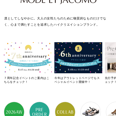
凛としてしなやかに。大人の女性たちのために物質的なものだけでな
く、心まで満たすことを追求したハイクリエイションブランド。
７周年記念イベントのご案内はこ
今年はアウトレットページでもス
先行予
ちらをチェック！
ペシャルイベント開催中！
ェック