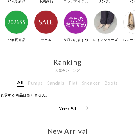
26秋冬新作
予約商品
コラボアイテム
サンダル
パ
26春夏商品
セール
今月のおすすめ
レインシューズ
バレー
Ranking
人気ランキング
All
Pumps
Sandals
Flat
Sneaker
Boots
表示する商品はありません。
View All
New Arrival