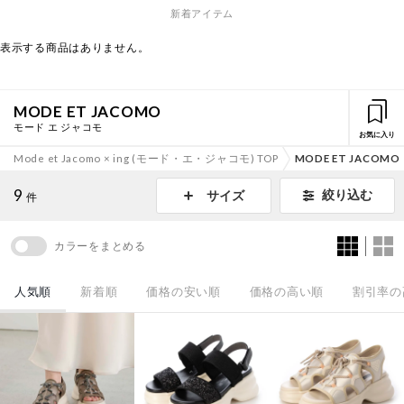
新着アイテム
表示する商品はありません。
MODE ET JACOMO
モード エ ジャコモ
お気に入り
Mode et Jacomo × ing (モード・エ・ジャコモ) TOP
MODE ET JACOMO
9
絞り込む
サイズ
件
カラーをまとめる
人気順
新着順
価格の安い順
価格の高い順
割引率の