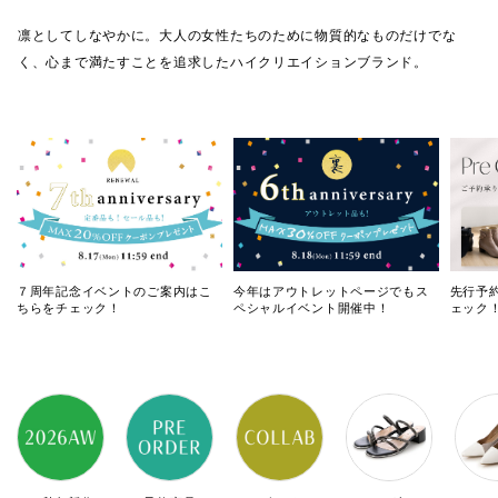
凛としてしなやかに。大人の女性たちのために物質的なものだけでな
く、心まで満たすことを追求したハイクリエイションブランド。
７周年記念イベントのご案内はこ
今年はアウトレットページでもス
先行予
ちらをチェック！
ペシャルイベント開催中！
ェック