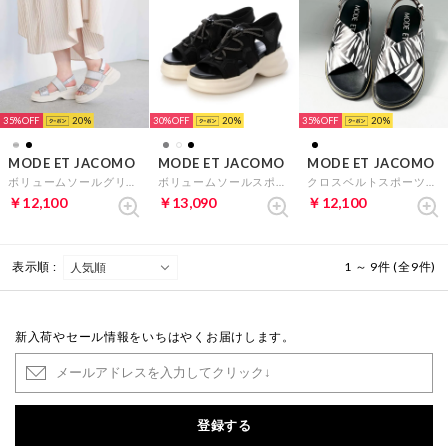
35%
20
30%
20
35%
20
MODE ET JACOMO
MODE ET JACOMO
MODE ET JACOMO
ボリュームソールグリッターサンダル （シルバーメタリック）
ボリュームソールスポーツサンダル （ブラック）
クロスベルトスポーツサンダル （ブラックコンビ）
￥12,100
￥13,090
￥12,100
表示順 :
1 ～ 9件 (全9件)
新入荷やセール情報をいちはやくお届けします。
登録する