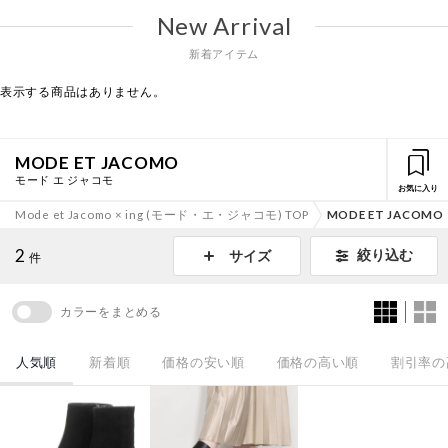
New Arrival
新着アイテム
表示する商品はありません。
MODE ET JACOMO
モード エ ジャコモ
お気に入り
Mode et Jacomo × ing (モード・エ・ジャコモ) TOP
MODE ET JACOMO
2
絞り込む
サイズ
件
カラーをまとめる
人気順
新着順
価格の安い順
価格の高い順
割引率の