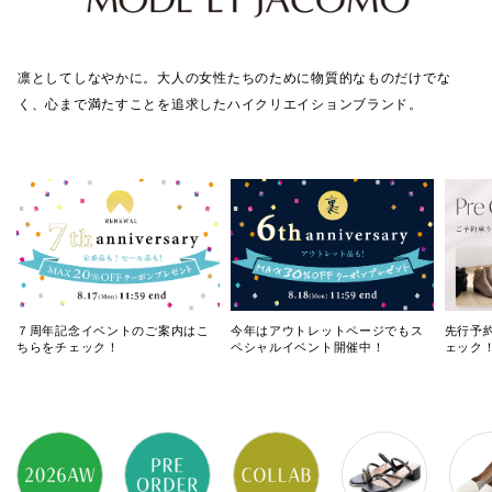
凛としてしなやかに。大人の女性たちのために物質的なものだけでな
く、心まで満たすことを追求したハイクリエイションブランド。
７周年記念イベントのご案内はこ
今年はアウトレットページでもス
先行予
ちらをチェック！
ペシャルイベント開催中！
ェック