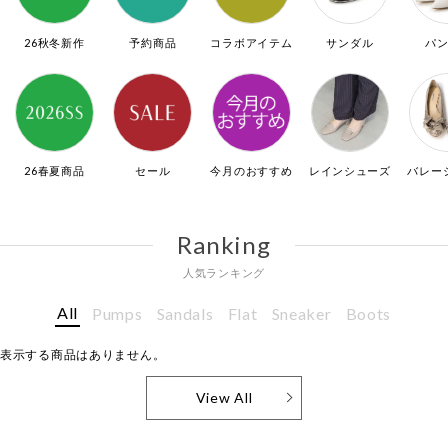
26秋冬新作
予約商品
コラボアイテム
サンダル
パ
26春夏商品
セール
今月のおすすめ
レインシューズ
バレー
Ranking
人気ランキング
All
Pumps
Sandals
Flat
Sneaker
Boots
表示する商品はありません。
View All