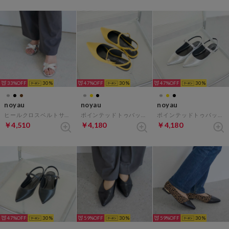
33%
30
47%
30
47%
30
noyau
noyau
noyau
ヒールクロスベルトサンダル （シルバー）
ポインテッドトゥバックベルトパンプス （イエロー）
ポインテッドトゥバックベルトパンプス （シルバー）
￥4,510
￥4,180
￥4,180
47%
30
59%
30
59%
30