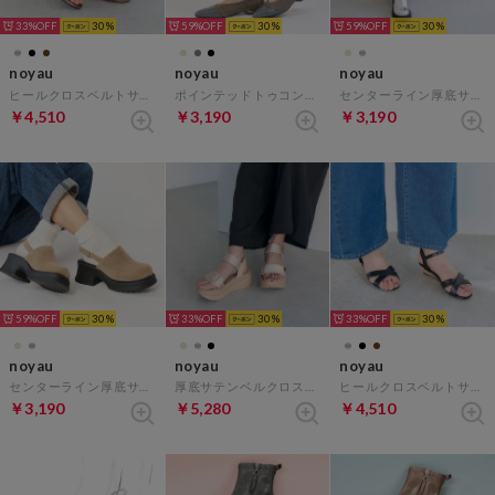
33%
30
59%
30
59%
30
noyau
noyau
noyau
ヒールクロスベルトサンダル （ブロンズ）
ポインテッドトゥコンビデザインパンプス （ダークグレー）
センターライン厚底サボサンダル （シルバー）
￥4,510
￥3,190
￥3,190
59%
30
33%
30
33%
30
noyau
noyau
noyau
センターライン厚底サボサンダル （キャメル）
厚底サテンベルクロスポーツサンダル （ベージュ）
ヒールクロスベルトサンダル （ブラック）
￥3,190
￥5,280
￥4,510