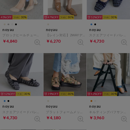
45%
30
47%
30
52%
30
noyau
noyau
noyau
ブロックヒールチュールブーツ （ベージュ）
【レイン対応】2WAYデザインローファー （キャメルエナメル）
スクエアツイードバレエシューズ （ブルーキジ）
￥4,840
￥6,270
￥4,730
52%
30
39%
30
42%
30
noyau
noyau
noyau
スクエアツイードバレエシューズ （ブラックキジ）
プラットフォームメッシュサンダル （ベージュコンビ）
キルティングパフサンダル （オレンジ）
￥4,730
￥4,180
￥3,960