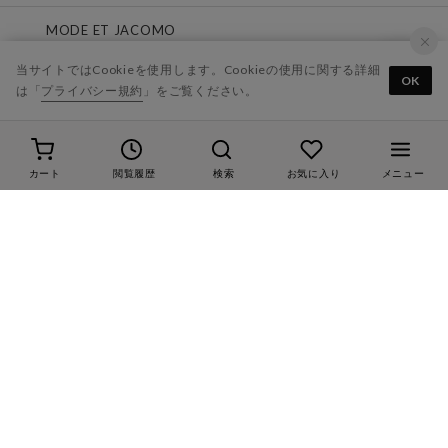
MODE ET JACOMO
当サイトではCookieを使用します。Cookieの使用に関する詳細
D'ICI
OK
は「
プライバシー規約
」をご覧ください。
ing
Riz raffinee
カート
閲覧履歴
検索
お気に入り
メニュー
carino
LINE@
ご利用ガイド
よくあるご質問
靴のお手入れ
サイズガイド
お問い合わせ
各種規約
なりすましメール・サイトにご注意ください
会社概要
株式会社オギツ
株式会社モード・エ・ジャコモ