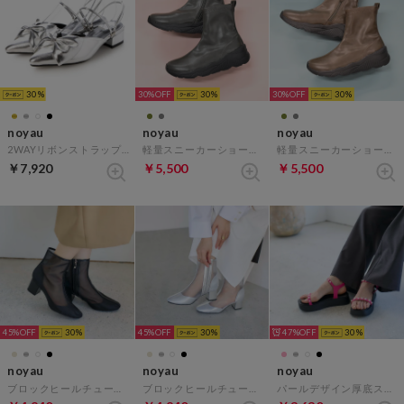
30
30%
30
30%
30
noyau
noyau
noyau
2WAYリボンストラップミュールパンプス （シルバー）
軽量スニーカーショートブーツ （カーキ）
軽量スニーカーショートブーツ （グレー）
￥7,920
￥5,500
￥5,500
45%
30
45%
30
47%
30
noyau
noyau
noyau
ブロックヒールチュールブーツ （ブラック）
ブロックヒールチュールブーツ （シルバー）
パールデザイン厚底スポーツサンダル （ピンク）