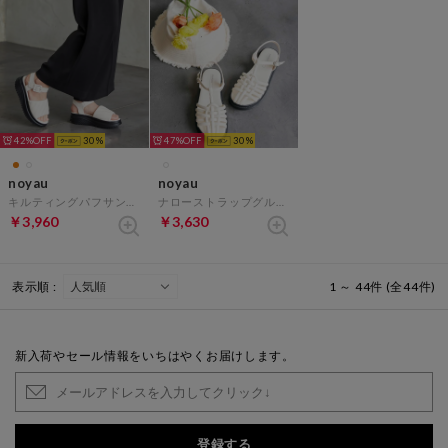
42%
30
47%
30
noyau
noyau
キルティングパフサンダル （アイボリー）
ナローストラップグルカサンダル （アイボリー）
￥3,960
￥3,630
表示順 :
1 ～ 44件 (全44件)
新入荷やセール情報をいちはやくお届けします。
登録する