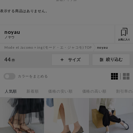
表示する商品はありません。
noyau
ノヤウ
お気に入り
Mode et Jacomo × ing (モード・エ・ジャコモ) TOP
noyau
44
絞り込む
サイズ
件
カラーをまとめる
人気順
新着順
価格の安い順
価格の高い順
割引率の