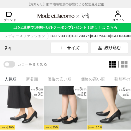
【お知らせ】熊本地域地震の影響による配送遅延
詳細
ブランド
ログイン
LINE連携で1000円OFFクーポンプレゼント！詳しくは
こちら
レディースファッション
IGLF93370|IGLF23371|IGLF93430|IGLF034
9
絞り込む
サイズ
件
カラーをまとめる
人気順
新着順
価格の安い順
価格の高い順
割引率の
20
20
20