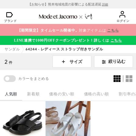
【お知らせ】熊本地域地震の影響による配送遅延
詳細
ブランド
ログイン
【期間限定】タイムセール開催中。
対象アイテムは
こちら
LINE連携で1000円OFFクーポンプレゼント！詳しくは
こちら
サンダル
64244 - レディース ストラップ付きサンダル
2
絞り込む
サイズ
件
カラーをまとめる
人気順
新着順
価格の安い順
価格の高い順
割引率の