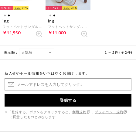
30%
20
33%
20
ing
ing
フットベットサンダル （ブラック）
フットベットサンダル （シルバー）
￥11,550
￥11,000
表示順 :
1 ～ 2件 (全2件)
新入荷やセール情報をいちはやくお届けします。
登録する
※「登録する」ボタンをクリックすると、
利用規約
、
プライバシー規約
に同意したものとみなします