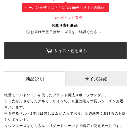
クーポンを使えばさらに
3,366
円引き！
※適用条件
168
ポイント還元
お取り寄せ商品
お届け予定日はサイズ欄をご確認ください。
サイズ・色を選ぶ
商品説明
サイズ詳細
軽量モールドソールを使ったプラット製法スポーツサンダル。
トゥ先がふさがったグルカデザインで、真夏に限らず長いシーズンお履
き頂けます。
甲を渡るベルト2本には隠しゴムが入っており、圧迫感無く履けるのも嬉
しいポイント。
タウンユースはもちろん、リゾートシーンまで幅広く使える一足です。