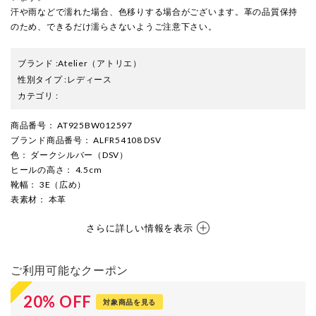
汗や雨などで濡れた場合、色移りする場合がございます。革の品質保持
のため、できるだけ濡らさないようご注意下さい。
ブランド
:
Atelier
（アトリエ）
性別タイプ
:
レディース
カテゴリ
:
商品番号
： AT925BW012597
ブランド商品番号
： ALFR54108 DSV
色
： ダークシルバー（DSV）
ヒールの高さ
： 4.5cm
靴幅
： 3E（広め）
表素材
： 本革
さらに詳しい情報を表示
ご利用可能なクーポン
20
%
OFF
対象商品を見る