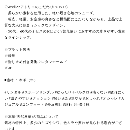
◇AtelierアトリエのこだわりPOINT◇
・柔らかい素材を使用した、軽い履き心地のシューズ。
・幅広、軽量、安定感の良さなど機能面にこだわりながらも、上品で上
質な大人に似合うシックなデザイン。
・50代、60代のミセスのお出かけ/普段使いにおすすめの歩きやすい豊富
なラインナップ。
※プラット製法
※軽量
※滑り止め付き発泡ウレタンモールド
※3E
■素材 ： 本革（牛）
#サンダル #スポーツサンダル #ゆったり #ベルクロ #痛くない #疲れにく
い #履きやすい #クッション #軽い #楽 #華やか #おしゃれ #オシャレ #カ
ジュアル #コンフォート #外反母趾 #旅行 #行楽 #靴
※本革(天然皮革)の商品について
素材の特性上、多少のキズやシワ、色ムラや擦れが見られる場合がござ
います。