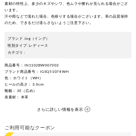
素材の特性上、多少のキズやシワ、色ムラや擦れが見られる場合がござ
います。
汗や雨などで濡れた場合、色移りする場合がございます。革の品質保持
のため、できるだけ濡らさないようご注意下さい。
ブランド
:
ing
（イング）
性別タイプ
:
レディース
カテゴリ
:
商品番号
： IN1102BW007303
ブランド商品番号
： IGSQ51074 WH
色
： ホワイト（WH）
ヒールの高さ
： 3.0cm
靴幅
： 3E（広め）
表素材
： 本革
さらに詳しい情報を表示
ご利用可能なクーポン