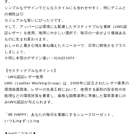
す。
シンプルなデザインでどんなスタイルにも合わせやすく、特にデニムと
の相性は◎
カジュアルな装いにぴったりです。
そして、アッパーには環境にも配慮したサスティナブルな素材（LWG認
証レザー）を使用。地球にやさしい選択で、毎日の一歩がより価値ある
ものに生まれ変わります。
おしゃれと履き心地を兼ね備えたスニーカーで、日常に軽快さをプラス
しましょう。
※同じ木型のデザイン違い：IGSQ51075
【サスティナブルなポイント】
・LWG認証レザー使用
LWG（Leather Working Group）は、2005年に設立されたレザー業界の
環境保護団体。レザーの生産工程において、使用する薬剤の安全性や水
処理などの環境対策を審査し、厳格な国際基準に準拠した製革業者にの
みLWG認証が与えられます。
「BE HAPPY」 あなたの毎日を素敵にするシュークローゼット 。
いつもing ずっとing
▼ingのこだわり▼