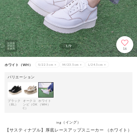
1
/
9
16
ホワイト（WH）
S/22.5cm
×
M/23.5cm
×
L/24.5cm
×
バリエーション
ブラック
オークコ
ホワイト
（BL）
ンビ（OK
（WH）
C）
（イング）
ing
【サスティナブル】厚底レースアップスニーカー （ホワイト）