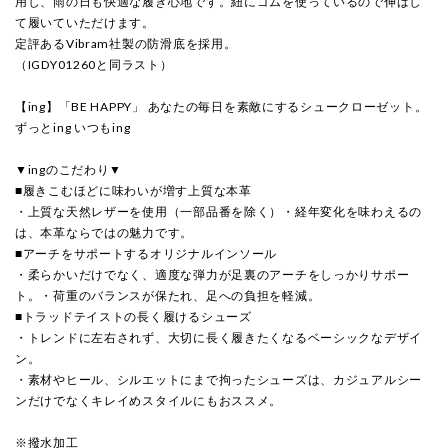
用し、雨の日も快適な履き心地です。紐にゴムを使っているので伸ばし
て履いていただけます。
定評あるVibram社製の防滑底を採用。
（IGDY01260と同ラスト）
【ing】「BE HAPPY」 あなたの毎日を素敵にするシュークローゼット。
ずっとing いつもing
▼ingのこだわり▼
■履きこむほどに味わいが増す上質な本革
・上質な天然レザーを使用（一部品番を除く）・経年変化を味わえるの
は、本革ならではの魅力です。
■アーチをサポートするオリジナルインソール
・柔らかいだけでなく、適度な弾力が足裏のアーチをしっかりサポー
ト。・荷重のバランスが保たれ、足への負担を軽減。
■トラッドテイストの長く履けるシューズ
・トレンドに左右されず、大切に長く履きたくなるベーシックなデザイ
ン。
・素材やヒール、シルエットにまで拘ったシューズは、カジュアルシー
ンだけでなくキレイめスタイルにもおススメ。
※撥水加工