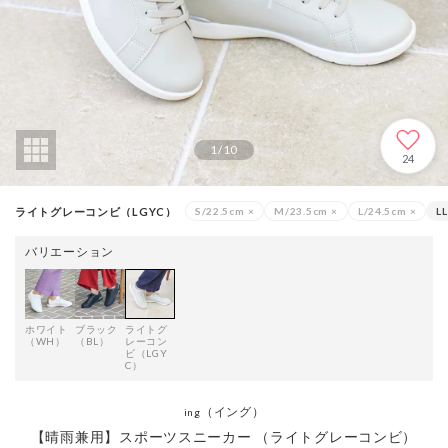
1
/
10
24
ライトグレーコンビ（LGYC）
S/22.5cm
×
M/23.5cm
×
L/24.5cm
×
L
バリエーション
ホワイト
ブラック
ライトグ
（WH）
（BL）
レーコン
ビ（LGY
C）
（イング）
ing
【晴雨兼用】スポーツスニーカー （ライトグレーコンビ）