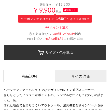
￥16,500
通常価格：
￥9,900
40%OFF
税込
クーポンを使えばさらに
1,980
円引き！
※適用条件
99
ポイント還元
お急ぎ便なら
以内
13時間12分02秒
のお支払いで
8月10日(月)
にお届け
詳細
サイズ・色を選ぶ
商品説明
サイズ詳細
ベーシックでアーバンライクなデザインのレイン対応スニーカー。
きらりとしたビジューがポイントの、シンプルな中にもこだわりの詰ま
った一足。
濡れた地面でも滑りにくいアウトソール、消臭機能付きインソールを採