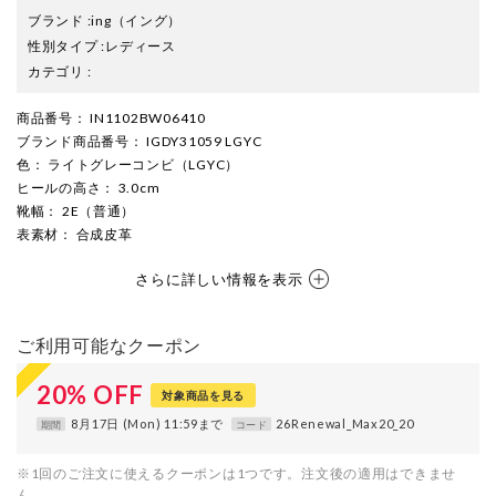
ブランド
:
ing
（イング）
性別タイプ
:
レディース
カテゴリ
:
商品番号
： IN1102BW06410
ブランド商品番号
： IGDY31059 LGYC
色
： ライトグレーコンビ（LGYC）
ヒールの高さ
： 3.0cm
靴幅
： 2E（普通）
表素材
： 合成皮革
さらに詳しい情報を表示
ご利用可能なクーポン
20
%
OFF
対象商品を見る
8月17日 (Mon) 11:59まで
26Renewal_Max20_20
期間
コード
※1回のご注文に使えるクーポンは1つです。注文後の適用はできませ
ん。