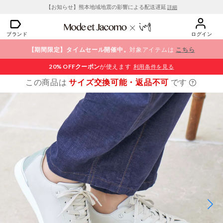
【お知らせ】熊本地域地震の影響による配送遅延
詳細
ブランド
ログイン
【期間限定】タイムセール開催中。
対象アイテムは
こちら
20% OFF
クーポン
が使えます
利用条件を見る
この商品は
サイズ交換可能・返品不可
です