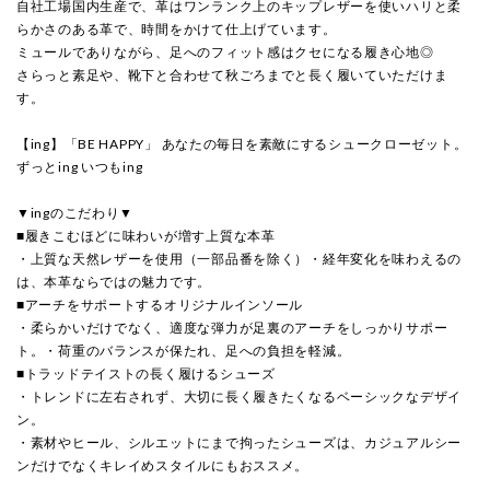
自社工場国内生産で、革はワンランク上のキップレザーを使いハリと柔
らかさのある革で、時間をかけて仕上げています。
ミュールでありながら、足へのフィット感はクセになる履き心地◎
さらっと素足や、靴下と合わせて秋ごろまでと長く履いていただけま
す。
【ing】「BE HAPPY」 あなたの毎日を素敵にするシュークローゼット。
ずっとing いつもing
▼ingのこだわり▼
■履きこむほどに味わいが増す上質な本革
・上質な天然レザーを使用（一部品番を除く）・経年変化を味わえるの
は、本革ならではの魅力です。
■アーチをサポートするオリジナルインソール
・柔らかいだけでなく、適度な弾力が足裏のアーチをしっかりサポー
ト。・荷重のバランスが保たれ、足への負担を軽減。
■トラッドテイストの長く履けるシューズ
・トレンドに左右されず、大切に長く履きたくなるベーシックなデザイ
ン。
・素材やヒール、シルエットにまで拘ったシューズは、カジュアルシー
ンだけでなくキレイめスタイルにもおススメ。