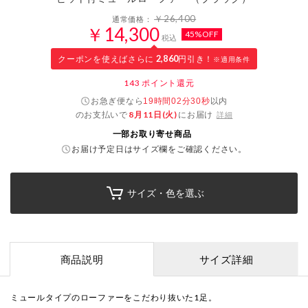
￥26,400
通常価格：
￥14,300
45%OFF
税込
クーポンを使えばさらに
2,860
円引き！
※適用条件
143
ポイント還元
お急ぎ便なら
以内
19時間02分29秒
のお支払いで
8月11日(火)
にお届け
詳細
一部お取り寄せ商品
お届け予定日はサイズ欄をご確認ください。
サイズ・色を選ぶ
商品説明
サイズ詳細
ミュールタイプのローファーをこだわり抜いた1足。