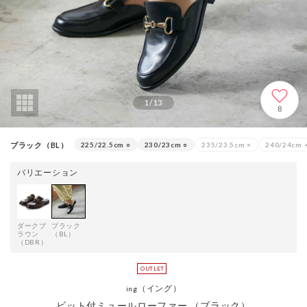
1
/
13
8
ブラック（BL）
225/22.5cm
○
230/23cm
○
235/23.5cm
×
240/24cm
バリエーション
ダークブ
ブラック
ラウン
（BL）
（DBR）
（イング）
ing
ビット付ミュールローファー （ブラック）