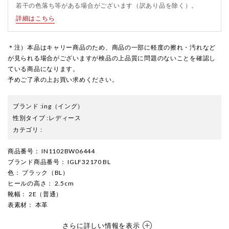
若干の色落ち等がある場合がございます（訳あり品を除く）。
詳細はこちら
＊注）本品はキャリー商品のため、商品の一部に軽度の擦れ・汚れなど
が見られる場合がございますが検品の上品質に問題のないことを確認し
ている商品になります。
予めご了承の上お買い求めください。
ブランド
:
ing
（イング）
性別タイプ
:
レディース
カテゴリ
:
商品番号
： IN1102BW06444
ブランド商品番号
： IGLF32170 BL
色
： ブラック（BL）
ヒールの高さ
： 2.5cm
靴幅
： 2E（普通）
表素材
： 本革
さらに詳しい情報を表示