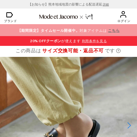
【お知らせ】熊本地域地震の影響による配送遅延
詳細
ブランド
ログイン
【期間限定】タイムセール開催中。
対象アイテムは
こちら
20% OFF
クーポン
が使えます
利用条件を見る
この商品は
サイズ交換可能・返品不可
です