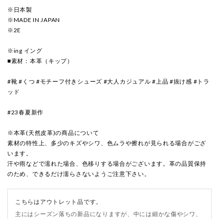
※日本製
※MADE IN JAPAN
※2E
※ing イング
■素材：本革（キップ）
#靴 #くつ #モチーフ付きシューズ #大人カジュアル #上品 #抜け感 #トラ
ッド
#23春夏新作
※本革(天然皮革)の商品について
素材の特性上、多少のキズやシワ、色ムラや擦れが見られる場合がござ
います。
汗や雨などで濡れた場合、色移りする場合がございます。革の品質保持
のため、できるだけ濡らさないようご注意下さい。
こちらはアウトレット品です。
主にはシーズン落ちの新品になりますが、中には細かな傷やシワ、