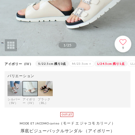
1
/
25
9
アイボリー（IV）
S/22.5cm
残り3点
M/23.5cm
×
L/24.5cm
残り1点
LL
バリエーション
シルバー
アイボリ
ブラック
（SV）
ー（IV）
（BL）
（モード エ ジャコモ カリーノ）
MODE ET JACOMO carino
厚底ビジューバックルサンダル （アイボリー）