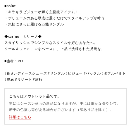
■point
・キラキラビジューが輝く主役級アイテム！
・ボリュームのある厚底は履くだけでスタイルアップが叶う
・気軽にさっと履ける万能サンダル
◆carino カリーノ◆
スタイリッシュでシンプルなスタイルを好むあなたへ。
クール＆フェミニンをベースに、上品で洗練された足元を。
■素材：PU
#靴 #レディースシューズ #サンダル #ビジュー #バックル #ダブルベルト
#厚底 #リゾート #旅行
こちらはアウトレット品です。
主にはシーズン落ちの新品になりますが、中には細かな傷やシワ、
若干の色落ち等がある場合がございます（訳あり品を除く）。
詳細はこちら