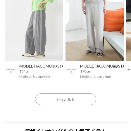
MODEETJACOMOingSTAFF
MODEETJACOMOingSTAFF
164cm
170cm
Mode et Jacomo×ing
Mode et Jacomo×ing
もっと見る