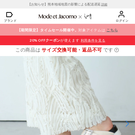
【お知らせ】熊本地域地震の影響による配送遅延
詳細
ブランド
ログイン
【期間限定】タイムセール開催中。
対象アイテムは
こちら
20% OFF
クーポン
が使えます
利用条件を見る
この商品は
サイズ交換可能・返品不可
です