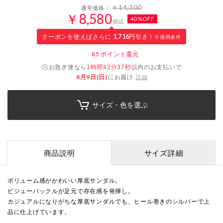
￥14,300
通常価格：
￥8,580
40%OFF
税込
クーポンを使えばさらに
1,716
円引き！
※適用条件
85
ポイント還元
お急ぎ便なら
以内
のお支払いで
1時間42分36秒
8月9日(日)
にお届け
詳細
サイズ・色を選ぶ
商品説明
サイズ詳細
ボリューム感がかわいい厚底サンダル。
ビジューバックルが足元で存在感を発揮し。
カジュアルになりがちな厚底サンダルでも、ヒール巻きのシルバーで上
品に仕上げています。