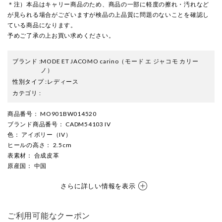
＊注）本品はキャリー商品のため、商品の一部に軽度の擦れ・汚れなど
が見られる場合がございますが検品の上品質に問題のないことを確認し
ている商品になります。
予めご了承の上お買い求めください。
ブランド
:
MODE ET JACOMO carino
（モード エ ジャコモ カリー
ノ）
性別タイプ
:
レディース
カテゴリ
:
商品番号
： MO901BW014520
ブランド商品番号
： CADM54103 IV
色
： アイボリー（IV）
ヒールの高さ
： 2.5cm
表素材
： 合成皮革
原産国
： 中国
さらに詳しい情報を表示
ご利用可能なクーポン