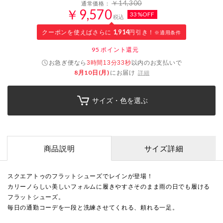
￥14,300
通常価格：
￥9,570
33%OFF
税込
クーポンを使えばさらに
1,914
円引き！
※適用条件
95
ポイント還元
お急ぎ便なら
以内
のお支払いで
3時間13分32秒
8月10日(月)
にお届け
詳細
サイズ・色を選ぶ
商品説明
サイズ詳細
スクエアトゥのフラットシューズでレインが登場！
カリーノらしい美しいフォルムに履きやすさそのまま雨の日でも履ける
フラットシューズ。
毎日の通勤コーデを一段と洗練させてくれる、頼れる一足。