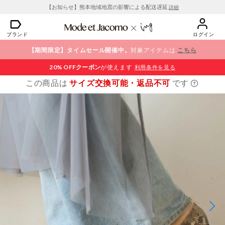
【お知らせ】熊本地域地震の影響による配送遅延
詳細
ブランド
ログイン
【期間限定】タイムセール開催中。
対象アイテムは
こちら
20% OFF
クーポン
が使えます
利用条件を見る
この商品は
サイズ交換可能・返品不可
です