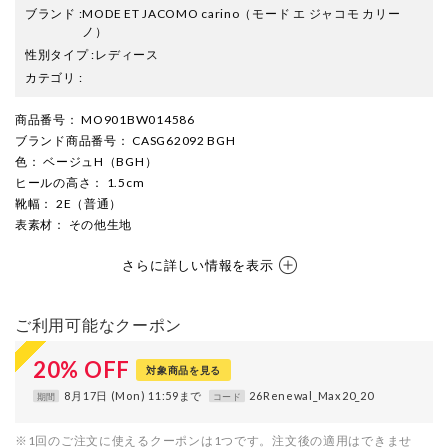
ブランド
:
MODE ET JACOMO carino
（モード エ ジャコモ カリー
ノ）
性別タイプ
:
レディース
カテゴリ
:
商品番号
： MO901BW014586
ブランド商品番号
： CASG62092 BGH
色
： ベージュH（BGH）
ヒールの高さ
： 1.5cm
靴幅
： 2E（普通）
表素材
： その他生地
さらに詳しい情報を表示
ご利用可能なクーポン
20
%
OFF
対象商品を見る
8月17日 (Mon) 11:59まで
26Renewal_Max20_20
期間
コード
※1回のご注文に使えるクーポンは1つです。注文後の適用はできませ