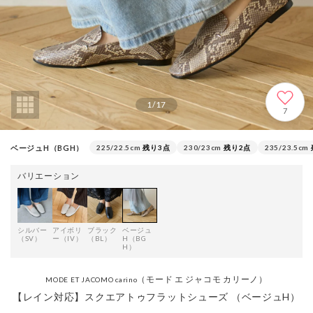
1
/
17
7
ベージュH（BGH）
225/22.5cm
残り3点
230/23cm
残り2点
235/23.5cm
バリエーション
シルバー
アイボリ
ブラック
ベージュ
（SV）
ー（IV）
（BL）
H（BG
H）
（モード エ ジャコモ カリーノ）
MODE ET JACOMO carino
【レイン対応】スクエアトゥフラットシューズ （ベージュH）