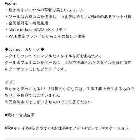
■point
・履きやすい1.5cmの華奢で美しいフォルム
・ソールは合成ゴムを使用し、つま先は滑り止め効果のあるマット仕様
・全天候対応・晴雨兼用
・Made in Japanの高いクオリティ
・WEB限定ブランドだからこその嬉しい価格
◆carino カリーノ◆
スタイリッシュでシンプルなスタイルを好むあなたへ。
クール＆フェミニンをベースに、上品で洗練されたスタイルを好む女性
をターゲットにしたブランドです。
※２E
※かかと部分にある1ミリ程度の小さな穴は、生産工程上発生するもので
あり、不良品ではございません
※完全防水ではございませんのでご注意ください
■素材：合成皮革
#靴#キレイめ#歩きやすい#お仕事#オフィス#オンオフ#オケージョン