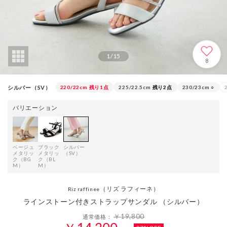
1
/
15
8
シルバー（SV）
220/22cm
残り1点
225/22.5cm
残り2点
230/23cm
○
バリエーション
ベージュ
ブラック
シルバー
メタリッ
メタリッ
（SV）
ク（BG
ク（BL
M）
M）
（リズ ラフィーネ）
Riz raffinee
ラインストーン付きストラップサンダル （シルバー）
￥19,800
通常価格：