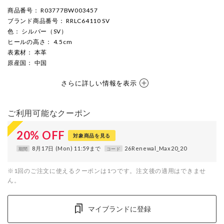
商品番号
： R03777BW003457
ブランド商品番号
： RRLC64110 SV
色
： シルバー（SV）
ヒールの高さ
： 4.5cm
表素材
： 本革
原産国
： 中国
さらに詳しい情報を表示
ご利用可能なクーポン
20
%
OFF
対象商品を見る
8月17日 (Mon) 11:59まで
26Renewal_Max20_20
期間
コード
※1回のご注文に使えるクーポンは1つです。注文後の適用はできませ
ん。
マイブランドに登録