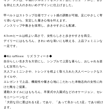
を抑えた大人のきれいめデザインに仕上げました。
甲ベルトはストラップ仕様でフィット感の調整が可能。足にやさしく寄
り添いながら、安定した履き心地を叶えます。
ノンスリップ中敷きを採用し、歩きやすさにも配慮。
4.5cmヒールは程よい高さで、女性らしさと歩きやすさを両立。
デイリーにはもちろん、きれいめな装いにも映える、上品フェミニンな
一足です。
◆Riz raffinee リズ ラフィーネ◆
自分らしい生き方を大切にし、シンプルで上質な暮らし、おしゃれを楽
しむ女性たちへ。
大人フェミニンさや、トレンドを程よく取り入れた大人ベーシックなス
タイルや、
エレガントで上品、機能性や履き心地にこだわった本物志向の女性に向
けた靴をご提案。
通勤スタイルにはもちろん、卒業式や入園式などのオケージョン、セレ
モニーシーンなど
「大切な日に選ばれる1足」であり、「あって良かった1足」であり続け
ます。