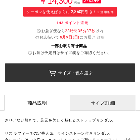
￥14,300
27%OFF
税込
クーポンを使えばさらに
2,860
円引き！
※適用条件
143
ポイント還元
お急ぎ便なら
以内
23時間35分36秒
のお支払いで
8月9日(日)
にお届け
詳細
一部お取り寄せ商品
お届け予定日はサイズ欄をご確認ください。
サイズ・色を選ぶ
商品説明
サイズ詳細
さりげない輝きで、足元を美しく魅せるストラップサンダル。
リズ ラフィーネの定番人気、ラインストーン付きサンダル。
今シーズンは、中底のシルエットをスクエア型にリニューアルし、甘さ