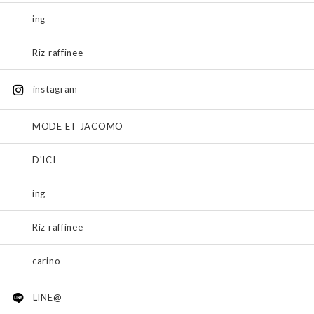
ing
Riz raffinee
instagram
MODE ET JACOMO
D'ICI
ing
Riz raffinee
carino
LINE@