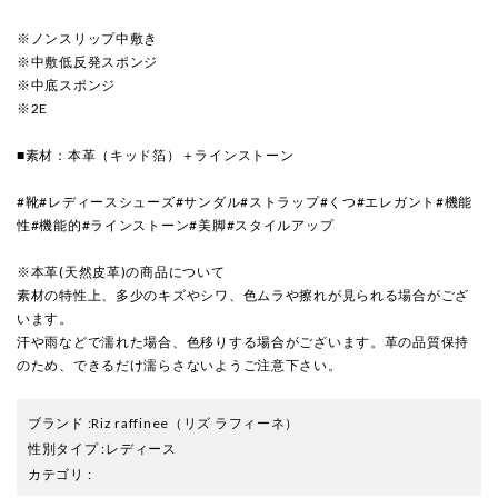
※ノンスリップ中敷き
※中敷低反発スポンジ
※中底スポンジ
※2E
■素材：本革（キッド箔）＋ラインストーン
#靴#レディースシューズ#サンダル#ストラップ#くつ#エレガント#機能
性#機能的#ラインストーン#美脚#スタイルアップ
※本革(天然皮革)の商品について
素材の特性上、多少のキズやシワ、色ムラや擦れが見られる場合がござ
います。
汗や雨などで濡れた場合、色移りする場合がございます。革の品質保持
のため、できるだけ濡らさないようご注意下さい。
ブランド
:
Riz raffinee
（リズ ラフィーネ）
性別タイプ
:
レディース
カテゴリ
: