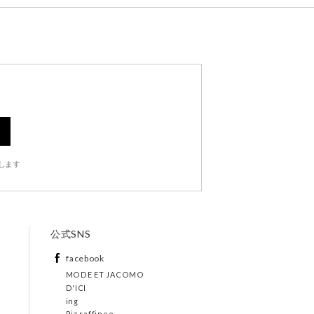
します
公式SNS
facebook
MODE ET JACOMO
D'ICI
ing
Riz raffinee