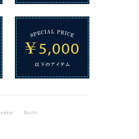
neaker
Boots