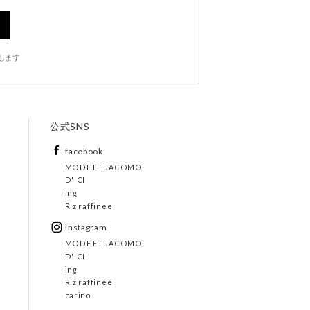
します
公式SNS
facebook
MODE ET JACOMO
D'ICI
ing
Riz raffinee
instagram
MODE ET JACOMO
D'ICI
ing
Riz raffinee
carino