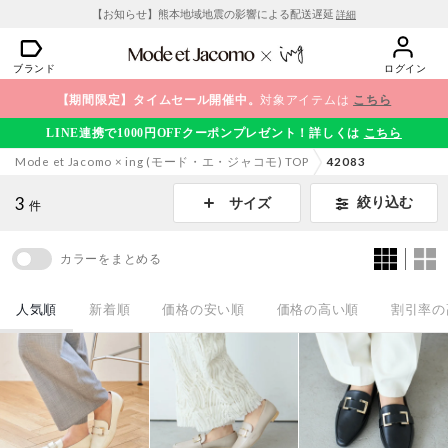
【お知らせ】熊本地域地震の影響による配送遅延
詳細
ブランド
ログイン
【期間限定】タイムセール開催中。
対象アイテムは
こちら
LINE連携で1000円OFFクーポンプレゼント！詳しくは
こちら
Mode et Jacomo × ing (モード・エ・ジャコモ) TOP
42083
3
絞り込む
サイズ
件
カラーをまとめる
人気順
新着順
価格の安い順
価格の高い順
割引率の