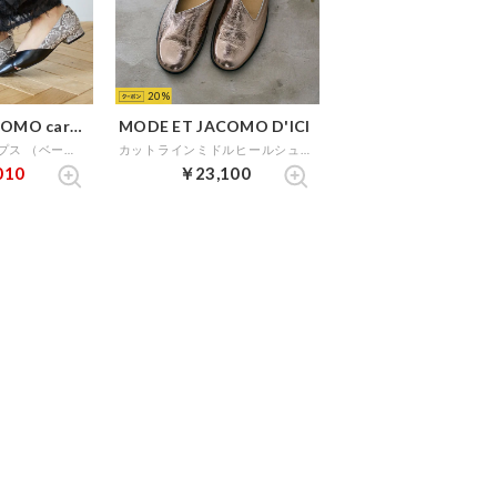
20
MODE ET JACOMO carino
MODE ET JACOMO D'ICI
オープントゥパンプス （ベージュコンビ）
カットラインミドルヒールシューズ （ピンクメタリック）
010
￥23,100