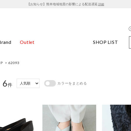
【お知らせ】熊本地域地震の影響による配送遅延
詳細
Brand
Outlet
SHOP LIST
OP
> 62093
6
カラーをまとめる
：
件