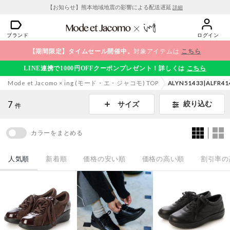
【お知らせ】熊本地域地震の影響による配送遅延
詳細
ブランド
ログイン
【期間限定】タイムセール開催中。
対象アイテムは
こちら
LINE連携で1000円OFFクーポンプレゼント！詳しくは
こちら
Mode et Jacomo × ing (モード・エ・ジャコモ) TOP
ALYN51433|ALFR41
7
絞り込む
サイズ
件
カラーをまとめる
人気順
新着順
価格の安い順
価格の高い順
割引率の