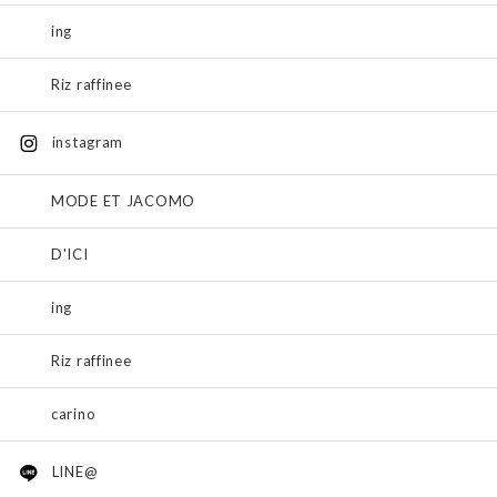
ing
Riz raffinee
instagram
MODE ET JACOMO
D'ICI
ing
Riz raffinee
carino
LINE@