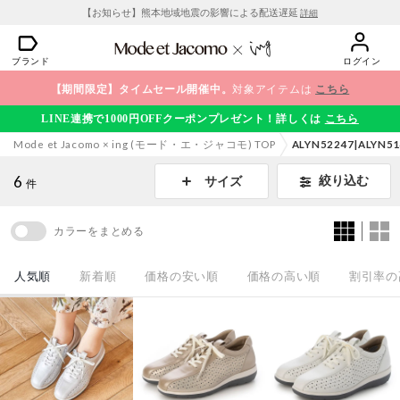
【お知らせ】熊本地域地震の影響による配送遅延
詳細
ブランド
ログイン
【期間限定】タイムセール開催中。
対象アイテムは
こちら
LINE連携で1000円OFFクーポンプレゼント！詳しくは
こちら
Mode et Jacomo × ing (モード・エ・ジャコモ) TOP
ALYN52247|ALYN5
6
絞り込む
サイズ
件
カラーをまとめる
人気順
新着順
価格の安い順
価格の高い順
割引率の