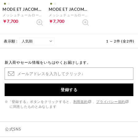
MODE ET JACOMO carino
MODE ET JACOMO carino
メッシュチュールローファー （ホワイトコンビ）
メッシュチュールローファー （カーキ）
￥7,700
￥7,700
表示順 :
1 ～ 2件 (全2件)
新入荷やセール情報をいちはやくお届けします。
登録する
※「登録する」ボタンをクリックすると、
利用規約
、
プライバシー規約
に同意したものとみなします
公式SNS