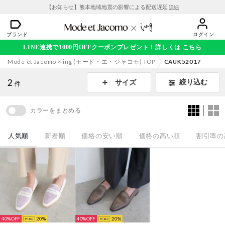
【お知らせ】熊本地域地震の影響による配送遅延
詳細
ブランド
ログイン
LINE連携で1000円OFFクーポンプレゼント！詳しくは
こちら
Mode et Jacomo × ing (モード・エ・ジャコモ) TOP
CAUK52017
2
絞り込む
サイズ
件
カラーをまとめる
人気順
新着順
価格の安い順
価格の高い順
割引率の
40%
20
40%
20