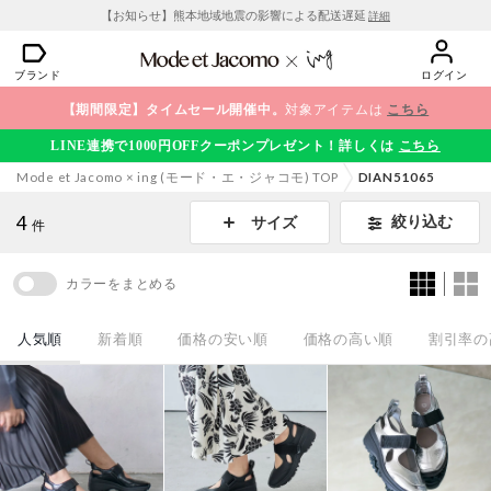
【お知らせ】熊本地域地震の影響による配送遅延
詳細
ブランド
ログイン
【期間限定】タイムセール開催中。
対象アイテムは
こちら
LINE連携で1000円OFFクーポンプレゼント！詳しくは
こちら
Mode et Jacomo × ing (モード・エ・ジャコモ) TOP
DIAN51065
4
絞り込む
サイズ
件
カラーをまとめる
人気順
新着順
価格の安い順
価格の高い順
割引率の