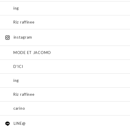
ing
Riz raffinee
instagram
MODE ET JACOMO
D'ICI
ing
Riz raffinee
carino
LINE@