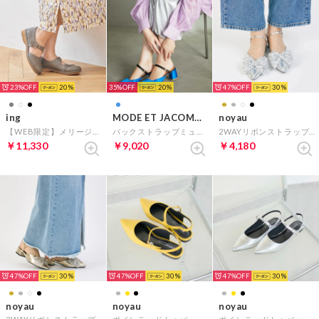
23%
20
35%
20
47%
30
ing
MODE ET JACOMO carino
noyau
【WEB限定】メリージェーンシューズ （オーク）
バックストラップミュールパンプス （ブルー）
2WAYリボンストラップミュールパンプス （シルバーコンビ）
￥11,330
￥9,020
￥4,180
47%
30
47%
30
47%
30
noyau
noyau
noyau