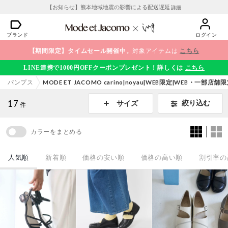
【お知らせ】熊本地域地震の影響による配送遅延
詳細
ブランド
ログイン
【期間限定】タイムセール開催中。
対象アイテムは
こちら
LINE連携で1000円OFFクーポンプレゼント！詳しくは
こちら
パンプス
MODE ET JACOMO carino|noyau|WEB限定|WEB・一
17
絞り込む
サイズ
件
カラーをまとめる
人気順
新着順
価格の安い順
価格の高い順
割引率の