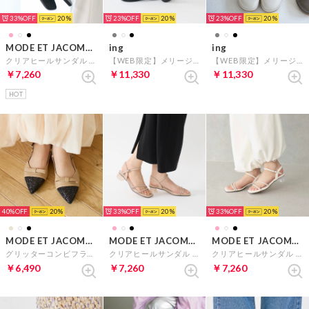
33%
20
23%
20
23%
20
MODE ET JACOMO carino
ing
ing
クリアヒールサンダル （ブラック）
【WEB限定】メリージェーンシューズ （ブラック）
【WEB限定】メリージェーンシューズ （アイボリー）
￥7,260
￥11,330
￥11,330
HOT
40%
20
33%
20
33%
20
MODE ET JACOMO carino
MODE ET JACOMO carino
MODE ET JACOMO carino
グリッターコンビフラットシューズ （ベージュコンビ）
クリアヒールサンダル （ピンク）
クリアヒールサンダル （ホワイト）
￥6,490
￥7,260
￥7,260