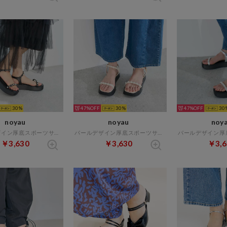
30
47%
30
47%
30
noyau
noyau
noy
パールデザイン厚底スポーツサンダル （ブラック）
パールデザイン厚底スポーツサンダル （アイボリー）
￥3,630
￥3,630
￥3,6