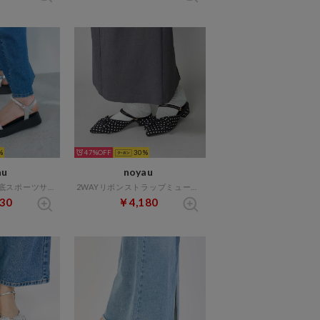
47%
30
au
noyau
パールデザイン厚底スポーツサンダル （シルバー）
2WAYリボンストラップミュールパンプス （ブラックキジ）
30
￥4,180