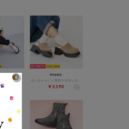
59%
30
au
noyau
×
センターライン厚底サボサンダル （シルバー）
センターライン厚底サボサンダル （キャメル）
90
￥3,190