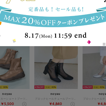
30
33%
30
30
noyau
noyau
noy
厚底サテンベルクロスポーツサンダル （ベージュ）
ヒールクロスベルトサンダル （ブラック）
￥5,280
￥4,510
￥7,9
30
45%
30
45%
30
noyau
noyau
noy
軽量スニーカーショートブーツ （グレー）
ブロックヒールチュールブーツ （ブラック）
￥5,500
￥4,840
￥4,8