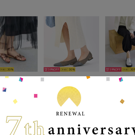
30
59%
30
59%
30
noyau
noyau
noy
ヒールクロスベルトサンダル （ブロンズ）
ポインテッドトゥコンビデザインパンプス （ダークグレー）
￥4,510
￥3,190
￥3,1