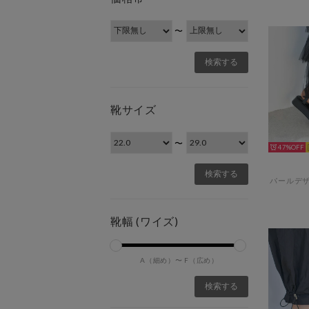
〜
靴サイズ
〜
47%
靴幅 (ワイズ)
A（細め）〜
F（広め）