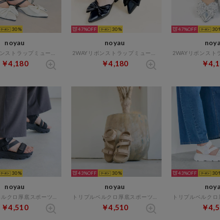
30
47%
30
47%
30
noyau
noyau
noy
2WAYリボンストラップミュールパンプス （ホワイトコンビ）
2WAYリボンストラップミュールパンプス （ブラック）
￥4,180
￥4,180
￥4,1
30
43%
30
43%
30
noyau
noyau
noy
トリプルベルクロ厚底スポーツサンダル （ブラック）
トリプルベルクロ厚底スポーツサンダル （ベージュ）
￥4,510
￥4,510
￥4,5