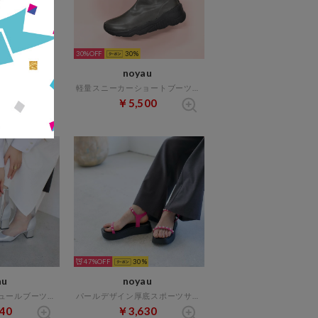
30%
30
au
noyau
2WAYリボンストラップミュールパンプス （シルバー）
軽量スニーカーショートブーツ （カーキ）
20
￥5,500
47%
30
au
noyau
ブロックヒールチュールブーツ （シルバー）
パールデザイン厚底スポーツサンダル （ピンク）
40
￥3,630