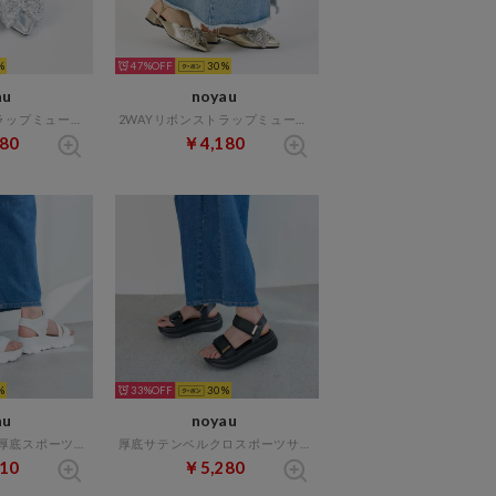
47%
30
au
noyau
2WAYリボンストラップミュールパンプス （シルバーコンビ）
2WAYリボンストラップミュールパンプス （ゴールドコンビ）
80
￥4,180
33%
30
au
noyau
トリプルベルクロ厚底スポーツサンダル （ホワイト）
厚底サテンベルクロスポーツサンダル （ブラック）
10
￥5,280