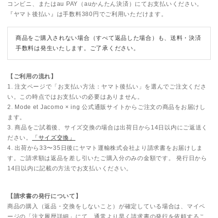
コンビニ、またはau PAY（auかんたん決済）にてお支払いください。
『ヤマト後払い』は手数料
380
円でご利用いただけます。
商品をご購入されない場合（すべて返品した場合）も、送料・決済
手数料は発生いたします。ご了承ください。
【ご利用の流れ】
1. 注文ページで「お支払い方法：ヤマト後払い」を選んでご注文くださ
い。この時点ではお支払いの必要はありません。
2.
Mode et Jacomo × ing 公式通販サイト
からご注文の商品をお届けし
ます。
3. 商品をご試着後、サイズ交換の場合は出荷日から
14
日以内にご返送く
ださい。
「サイズ交換」
4. 出荷から33〜35日後にヤマト運輸株式会社より請求書をお届けしま
す。ご請求額は返品を差し引いたご購入分のみの金額です。 発行日から
14日以内に記載の方法でお支払いください。
【請求書の発行について】
商品の購入（返品・交換をしないこと）が確定している場合は、マイペ
ージの「注文履歴詳細」にて、通常より早く請求書の発行を依頼するこ