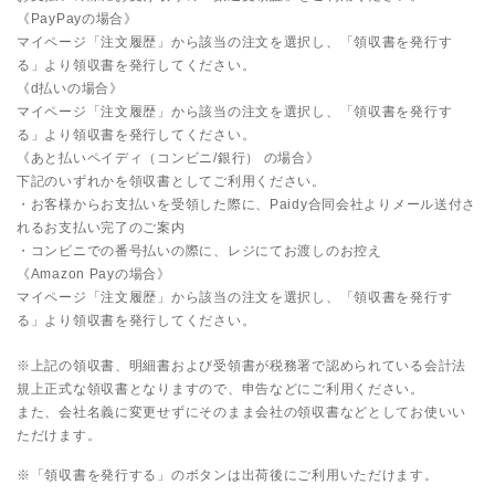
《PayPayの場合》
マイページ「注文履歴」から該当の注文を選択し、「領収書を発行す
る」より領収書を発行してください。
《d払いの場合》
マイページ「注文履歴」から該当の注文を選択し、「領収書を発行す
る」より領収書を発行してください。
《あと払いペイディ（コンビニ/銀行） の場合》
下記のいずれかを領収書としてご利用ください。
・お客様からお支払いを受領した際に、Paidy合同会社よりメール送付さ
れるお支払い完了のご案内
・コンビニでの番号払いの際に、レジにてお渡しのお控え
《Amazon Payの場合》
マイページ「注文履歴」から該当の注文を選択し、「領収書を発行す
る」より領収書を発行してください。
※上記の領収書、明細書および受領書が税務署で認められている会計法
規上正式な領収書となりますので、申告などにご利用ください。
また、会社名義に変更せずにそのまま会社の領収書などとしてお使いい
ただけます。
※「領収書を発行する」のボタンは出荷後にご利用いただけます。