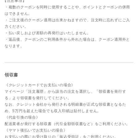
【注意事項】
・複数のクーポンを同時に使用すること
や、ポイントとクーポンの併用
はできません。
・ご注文後のクーポン適用は出来かねますので、注文時に忘れずにご入
力ください。
・払い戻しおよび差額の再発行はいたしません。
・返品後、クーポンのご利用条件から外れた場合は、クーポン適用外と
なります。
領収書
《クレジットカードでお支払いの場合》
マイページ「注文履歴」から該当の注文を選択し、「領収書を発行す
る」より領収書を発行してください。
なお、クレジット会社から発行される明細書が正式な領収書となるた
め、5万円を超えた場合でも収入印紙は貼付しません。
《代金引換の場合》
配送業者が発行する領収書（代引金額領収書など）をご利用ください。
《ヤマト後払いでお支払いの場合》
お支払いの際にお受け取りの「振込受領証」をご利用ください。