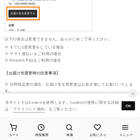
以下の場合は変更できません。あらかじめご了承ください。
※ すでに1度変更をしている場合
※ ヤマト後払いをご利用の場合
※ Amazon Payをご利用の場合
【お届け先変更時の注意事項】
※ 日時指定便の場合、お届け先を変更後はお急ぎ便にてお届けいたしま
す。
※ お届け先を変更することで配送指定日時が変わることがあります。変
当サイトではCookieを使用します。Cookieの使用に関する詳細
更時の案内をご確認ください。
OK
は「
プライバシー規約
」をご覧ください。
※ 決済方法の変更は不可です。
■サイズ交換品のお届け先変更について
サイズ交換申込後に交換品のお届け先を変更することができます。
カート
閲覧履歴
検索
お気に入り
メニュー