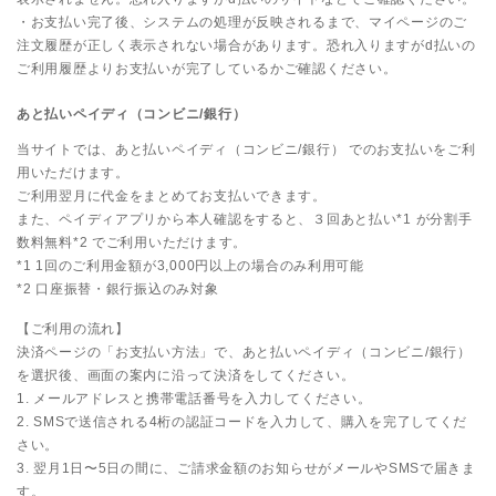
・お支払い完了後、システムの処理が反映されるまで、マイページのご
注文履歴が正しく表示されない場合があります。恐れ入りますがd払いの
ご利用履歴よりお支払いが完了しているかご確認ください。
あと払いペイディ（コンビニ/銀行）
当サイトでは、あと払いペイディ（コンビニ/銀行） でのお支払いをご利
用いただけます。
ご利用翌月に代金をまとめてお支払いできます。
また、ペイディアプリから本人確認をすると、３回あと払い*1 が分割手
数料無料*2 でご利用いただけます。
*1 1回のご利用金額が3,000円以上の場合のみ利用可能
*2 口座振替・銀行振込のみ対象
【ご利用の流れ】
決済ページの「お支払い方法」で、あと払いペイディ（コンビニ/銀行）
を選択後、画面の案内に沿って決済をしてください。
1. メールアドレスと携帯電話番号を入力してください。
2. SMSで送信される4桁の認証コードを入力して、購入を完了してくだ
さい。
3. 翌月1日〜5日の間に、ご請求金額のお知らせがメールやSMSで届きま
す。