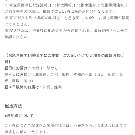
※ 青森県西津軽郡深浦町,下北郡大間町,下北郡東通村,下北郡風間浦村,下
北郡佐井村の地域は、最短で翌日18時以降のお届けとなります。
※ 東京都八丈島,大島町の地域は「お急ぎ便」の場合、お届け時間の指定
はできません。
※ 配送状況は、注文後に配送会社から送信される、出荷案内メールをご
確認ください。
【お急ぎ便で14時までにご注文・ご入金いただいた場合の最短お届け
日】
翌日にお届け：
本州（一部除く）
翌々日にお届け：
北海道、九州、四国、本州の一部（山口、広島、島
根、鳥取、岡山）
翌々日以降のお届け：
沖縄、離島
配送方法
■再配達について
ご不在につき再配達をご希望の場合は、不在票をもとに運送会社までご
連絡をお願いいたします。