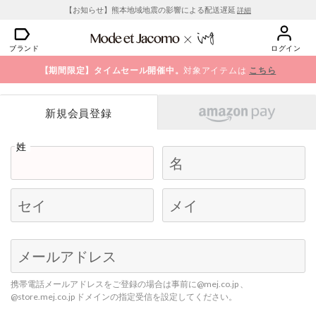
【お知らせ】熊本地域地震の影響による配送遅延
詳細
ブランド
ログイン
【期間限定】タイムセール開催中。
対象アイテムは
こちら
新規会員登録
姓
名
セイ
メイ
Begin typing for results.
メールアドレス
携帯電話メールアドレスをご登録の場合は事前に@mej.co.jp 、
@store.mej.co.jp ドメインの指定受信を設定してください。