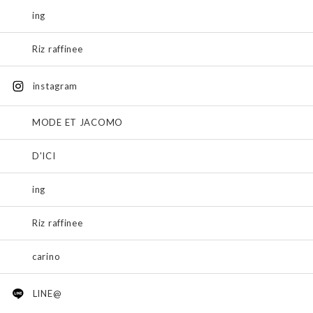
ing
Riz raffinee
instagram
MODE ET JACOMO
D'ICI
ing
Riz raffinee
carino
LINE@