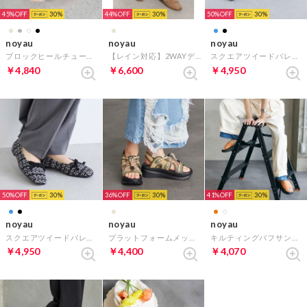
45%
30
44%
30
50%
30
noyau
noyau
noyau
ブロックヒールチュールブーツ （ベージュ）
【レイン対応】2WAYデザインローファー （キャメルエナメル）
スクエアツイードバレエシューズ （ブルーキジ）
￥4,840
￥6,600
￥4,950
50%
30
36%
30
41%
30
noyau
noyau
noyau
スクエアツイードバレエシューズ （ブラックキジ）
プラットフォームメッシュサンダル （ベージュコンビ）
キルティングパフサンダル （オレンジ）
￥4,950
￥4,400
￥4,070