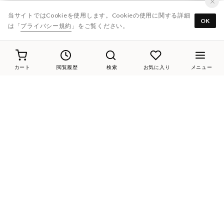
当サイトではCookieを使用します。Cookieの使用に関する詳細
D'ICI
OK
は「
プライバシー規約
」をご覧ください。
ing
Riz raffinee
カート
閲覧履歴
検索
お気に入り
メニュー
carino
LINE@
ご利用ガイド
よくあるご質問
靴のお手入れ
サイズガイド
お問い合わせ
各種規約
なりすましメール・サイトにご注意ください
会社概要
株式会社オギツ
株式会社モード・エ・ジャコモ
採用情報