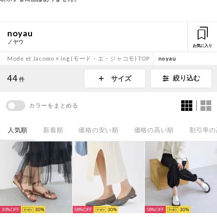
noyau
ノヤウ
お気に入り
Mode et Jacomo × ing (モード・エ・ジャコモ) TOP
noyau
44
絞り込む
サイズ
件
カラーをまとめる
人気順
新着順
価格の安い順
価格の高い順
割引率の
30%
30
58%
30
58%
30