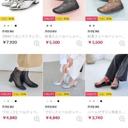
30
30%
30
30%
30
noyau
noyau
noyau
2WAYリボンストラップミュールパンプス （シルバー）
軽量スニーカーショートブーツ （カーキ）
軽量スニーカーショートブーツ （グレー）
￥7,920
￥5,500
￥5,500
45%
30
45%
30
46%
30
noyau
noyau
noyau
ブロックヒールチュールブーツ （ブラック）
ブロックヒールチュールブーツ （シルバー）
パールデザイン厚底スポーツサンダル （ピンク）
￥4,840
￥4,840
￥3,740