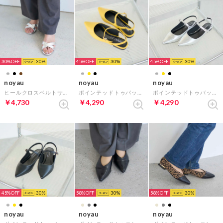
30%
30
45%
30
45%
30
noyau
noyau
noyau
ヒールクロスベルトサンダル （シルバー）
ポインテッドトゥバックベルトパンプス （イエロー）
ポインテッドトゥバックベルトパンプス （シルバー）
￥4,730
￥4,290
￥4,290
45%
30
58%
30
58%
30
noyau
noyau
noyau