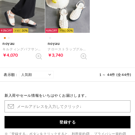
41%
30
46%
30
noyau
noyau
キルティングパフサンダル （アイボリー）
ナローストラップグルカサンダル （アイボリー）
￥4,070
￥3,740
表示順 :
1 ～ 44件 (全44件)
新入荷やセール情報をいちはやくお届けします。
登録する
※「登録する」ボタンをクリックすると、
利用規約
、
プライバシー規約