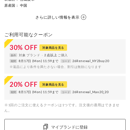
原産国
： 中国
さらに詳しい情報を表示
ご利用可能なクーポン
30
%
OFF
対象商品を見る
対象
ブランド
2 点以上
条件
8月17日 (Mon) 11:59まで
26Renewal_NY2buy20
期間
コード
※返品により条件を満たさない場合、割引は無効になります
20
%
OFF
対象商品を見る
8月17日 (Mon) 11:59まで
26Renewal_Max20_20
期間
コード
※1回のご注文に使えるクーポンは1つです。注文後の適用はできませ
ん。
マイブランドに登録