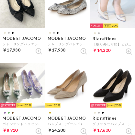
40%
20
MODE ET JACOMO
MODE ET JACOMO
Riz raffinee
シャーリングバレエシューズ （ブラックメタリック）
シャーリングバレエシューズ （シルバー）
【取り外し可能】ビジューモチーフパンプス （ベージュ）
￥17,930
￥17,930
￥14,300
57%
20
20
23%
20
MODE ET JACOMO
MODE ET JACOMO
Riz raffinee
ポインテッドトゥビジューレースパンプス （グリーン）
パンプス （ゴールド）
グリッターパンプス （ブラックメタリック）
￥8,910
￥24,200
￥17,600