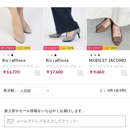
27%
20
23%
20
54%
20
Riz raffinee
Riz raffinee
MODE ET JACOMO
グリッターパンプス （ベージュメタリック）
グリッターパンプス （ダークシルバー）
ポインテッドトゥビジューレースパンプス （ブラウン）
￥16,720
￥17,600
￥9,460
表示順 :
1 ～ 9件 (全9件)
新入荷やセール情報をいちはやくお届けします。