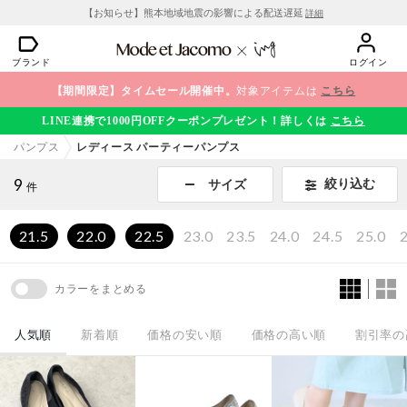
【お知らせ】熊本地域地震の影響による配送遅延
詳細
ブランド
ログイン
【期間限定】タイムセール開催中。
対象アイテムは
こちら
LINE連携で1000円OFFクーポンプレゼント！詳しくは
こちら
パンプス
レディース パーティーパンプス
9
絞り込む
サイズ
件
21.5
22.0
22.5
23.0
23.5
24.0
24.5
25.0
2
カラーをまとめる
人気順
新着順
価格の安い順
価格の高い順
割引率の