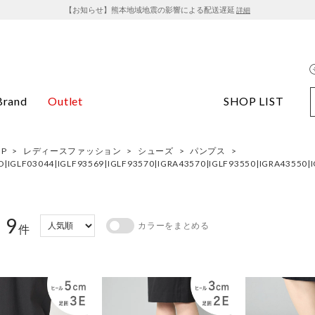
【お知らせ】熊本地域地震の影響による配送遅延
詳細
Brand
Outlet
SHOP LIST
OP
>
レディースファッション
>
シューズ
>
パンプス
>
30D|IGLF03044|IGLF93569|IGLF93570|IGRA43570|IGLF93550|IGRA43
9
カラーをまとめる
：
件