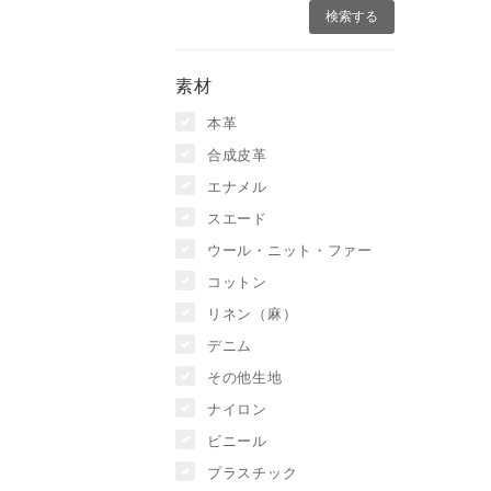
素材
本革
合成皮革
エナメル
スエード
ウール・ニット・ファー
コットン
リネン（麻）
デニム
その他生地
ナイロン
ビニール
プラスチック