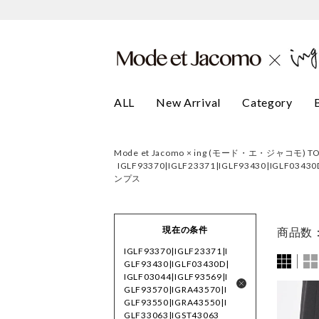
ALL
New Arrival
Category
Mode et Jacomo × ing (モード・エ・ジャコモ) T
IGLF93370|IGLF23371|IGLF93430|IGLF034
ンプス
現在の条件
商品数
IGLF93370|IGLF23371|I
GLF93430|IGLF03430D|
IGLF03044|IGLF93569|I
GLF93570|IGRA43570|I
GLF93550|IGRA43550|I
GLF33063|IGST43063