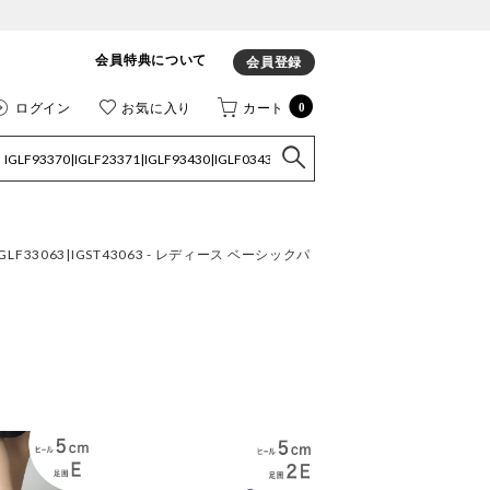
会員特典について
会員登録
ログイン
お気に入り
カート
0
550|IGLF33063|IGST43063 - レディース ベーシックパ