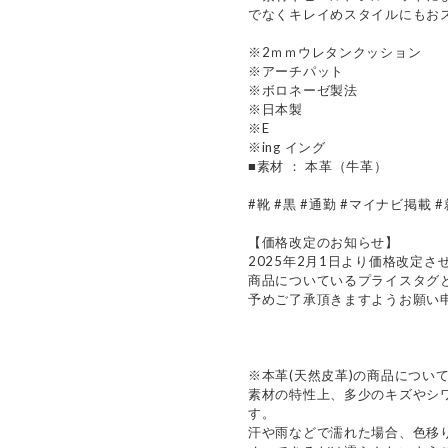
でなくキレイめスタイルにもお
※2ｍｍウレタンクッション
※アーチパット
※ボロネーゼ製法
※日本製
※E
※ing イング
■素材 ： 本革（牛革）
#靴 #黒 #通勤 #マイナビ掲載 
【価格改定のお知らせ】
2025年2月1日より価格改定さ
商品についているプライスタグ
予めご了承頂きますようお願い
※本革(天然皮革)の商品につい
素材の特性上、多少のキズやシ
す。
汗や雨などで濡れた場合、色移