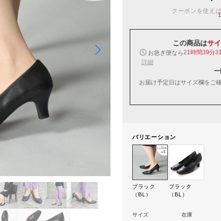
クーポンを使え
この商品は
サイ
お急ぎ便なら
21時間39分3
詳細
一
お届け予定日はサイズ欄をご
バリエーション
ブラック
ブラック
（BL）
（BL）
サイズ
在庫