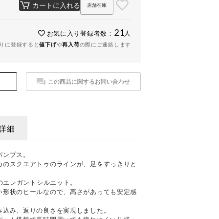
カートに入れる
店舗在庫
21
お気に入り登録者数：
人
りに登録すると
値下げ
や
再入荷
の際にご連絡します
この商品に関するお問い合わせ
詳細
パンプス。
めのスクエアトゥのラインが、足をすっきりと
めのエレガントシルエット。
い形状のヒールなので、高さがあっても安定感
み込み、返りの良さを実現しました。