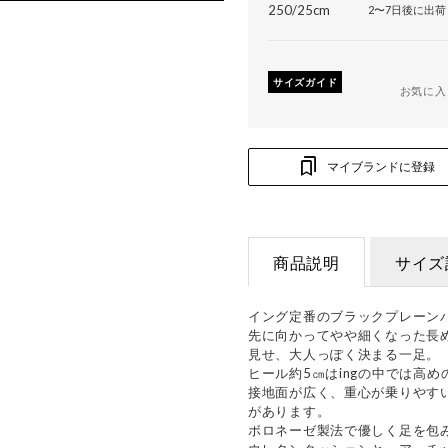
250/25cm
2〜7日後に出荷
サイズガイド
お気に入
マイブランドに登録
商品説明
サイズ
イング定番のブラックプレーン
先に向かってやや細くなった長
見せ、大人っぽく決まる一足。
ヒール約5㎝はingの中では高
接地面が広く、重心が乗りやす
があります。
ボロネーゼ製法で優しく足を包