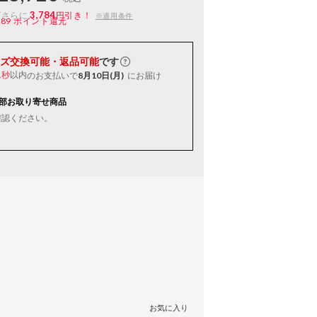
3,784
ばさらに
円引き！
※適用条件
189
ポイント還元
ズ交換可能・返品可能
です
以内
のお支払いで
8月10日(月)
にお届け
0秒
部お取り寄せ商品
確認ください。
お気に入り