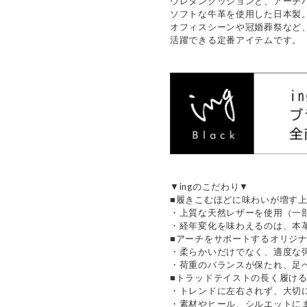
ウレタンクッションと、アーチ
ソフトな牛革を使用した日本製
オフィスシーンや冠婚葬祭など
活躍できる定番アイテムです。
▼ingのこだわり▼
■履きこむほどに味わいが増す
・上質な天然レザーを使用（一
・経年変化を味わえるのは、本
■アーチをサポートするオリジ
・柔らかいだけでなく、適度な
・荷重のバランスが保たれ、足
■トラッドテイストの長く履け
・トレンドに左右されず、大切
・素材やヒール、シルエットに