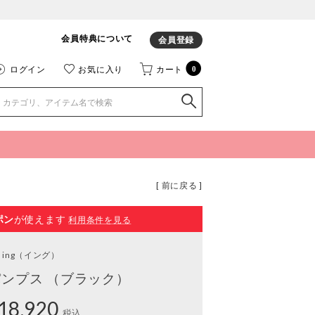
会員特典について
会員登録
ログイン
お気に入り
カート
0
[ 前に戻る ]
ポン
が使えます
利用条件を見る
ing
（イング）
ンプス （ブラック）
18,920
税込