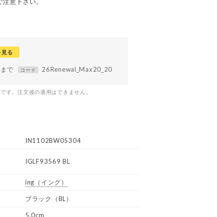
ご注意下さい。
を見る
59まで
26Renewal_Max20_20
コード
つです。注文後の適用はできません。
IN1102BW05304
IGLF93569 BL
ing
（イング）
ブラック（BL）
5.0cm