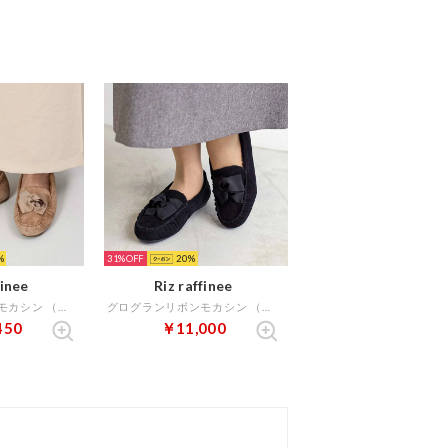
31%
20
finee
Riz raffinee
グログランリボンモカシン （キャメルスエード）
グログランリボンモカシン （ブラックスエード）
450
￥11,000