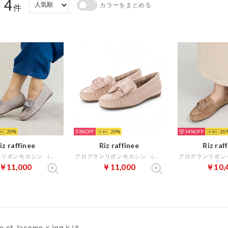
4
カラーをまとめる
：
件
20
31%
20
34%
20
iz raffinee
Riz raffinee
Riz raf
グログランリボンモカシン （グレースエード）
グログランリボンモカシン （ベージュスエード）
￥11,000
￥11,000
￥10,
e et Jacomo × ingとは