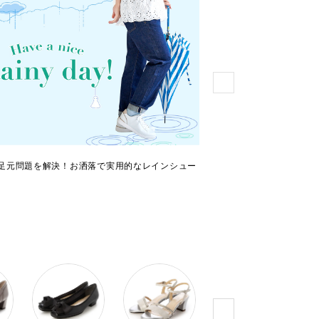
足元問題を解決！お洒落で実用的なレインシュー
サマースニーカー特集！
乗り切りましょう！