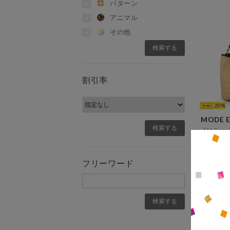
パターン
アニマル
その他
割引率
20
フリーワード