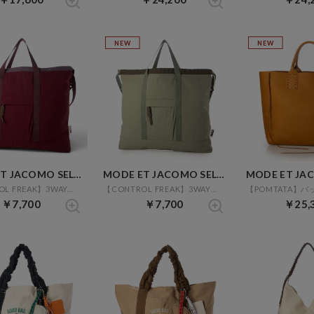
NEW
NEW
MODE ET JACOMO SELECT
MODE ET JACOMO SELECT
【CONTROL FREAK】3WAYバッグ （ワイン）
【CONTROL FREAK】3WAYバッグ （カーキ）
￥7,700
￥7,700
￥25,