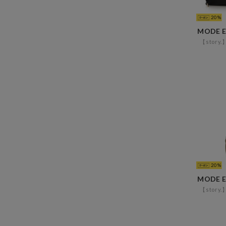
20
【stor
20
【stor