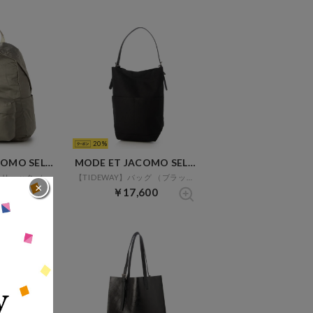
20
MODE ET JACOMO SELECT
MODE ET JACOMO SELECT
【EARTH MADE】リュック （グレー）
【TIDEWAY】バッグ （ブラック）
×
50
￥17,600