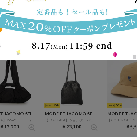
20
20
MODE ET JACOMO SELECT
MODE ET JACOMO SELECT
【EARTH MADE】リュック （ブラック）
【M Rose】バッグ （ライトブルー）
￥7,150
￥29,700
￥29,
20
20
MODE ET JACOMO SELECT
MODE ET JACOMO SELECT
【POMTATA】2WAYトート （ブラック）
【POMTATA】ショルダーバッグ （ブラックカタオシ）
￥13,200
￥23,100
￥5,5