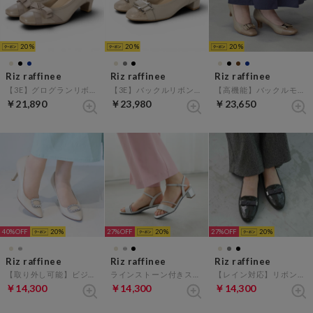
20
20
20
Riz raffinee
Riz raffinee
Riz raffinee
【3E】グログランリボンパンプス （ベージュメタリック）
【3E】バックルリボンモチーフパンプス （ライトグレー）
【高機能】バックルモチーフコンビパンプス （ライトベージュB）
￥21,890
￥23,980
￥23,650
40%
20
27%
20
27%
20
Riz raffinee
Riz raffinee
Riz raffinee
【取り外し可能】ビジューモチーフパンプス （ベージュ）
ラインストーン付きストラップサンダル （シルバー）
【レイン対応】リボンローファー （ダークグレーエナメル）
￥14,300
￥14,300
￥14,300