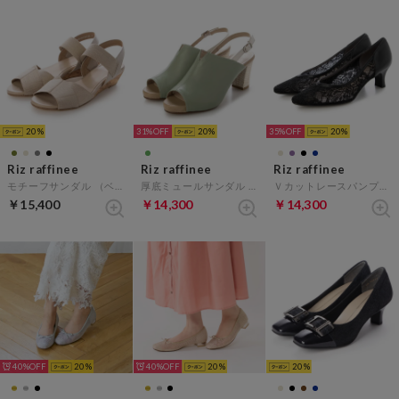
20
31%
20
35%
20
Riz raffinee
Riz raffinee
Riz raffinee
モチーフサンダル （ベージュ）
厚底ミュールサンダル （ライトグリーン）
Ｖカットレースパンプス （ブラック）
￥15,400
￥14,300
￥14,300
40%
20
40%
20
20