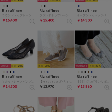
Riz raffinee
Riz raffinee
Riz raffinee
ラウンドトゥプレーンパンプス パンプス （ダークベージュエナメル）
ラウンドトゥプレーンパンプス （ブラック）
オープントゥバックベルトサンダル （ネイビー）
￥15,400
￥15,400
￥14,300
35%
20
20
36%
20
Riz raffinee
Riz raffinee
Riz raffinee
Ｖカットレースパンプス （ネイビー）
【le coq sportif×Riz raffinee】ヒールアップ厚底スニーカー （オーク）
【3E】グログランリボンパンプス （グレーメタリック）
￥14,300
￥13,970
￥13,860