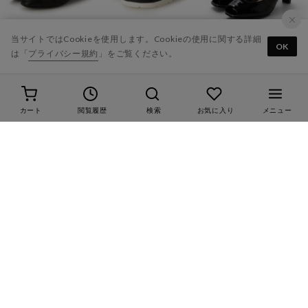
20
28%
20
20
当サイトではCookieを使用します。Cookieの使用に関する詳細
OK
は「
プライバシー規約
」をご覧ください。
Riz raffinee
Riz raffinee
Riz raffinee
ローヒールパンプス （ブラック）
ビジューダブルベルトスポーツサンダル （ブラック）
スクエアカット バックベルトサンダル （ブラックカタオシ）
￥22,550
￥11,000
￥21,450
カート
閲覧履歴
検索
お気に入り
メニュー
20
20
20
Riz raffinee
Riz raffinee
Riz raffinee
【3E】プレーンパンプス （ベージュエナメル）
スクエアトゥパンプス (ブラック)
ラインストーンニットスニーカー （ライトベージュ）
￥20,900
￥20,900
￥17,600