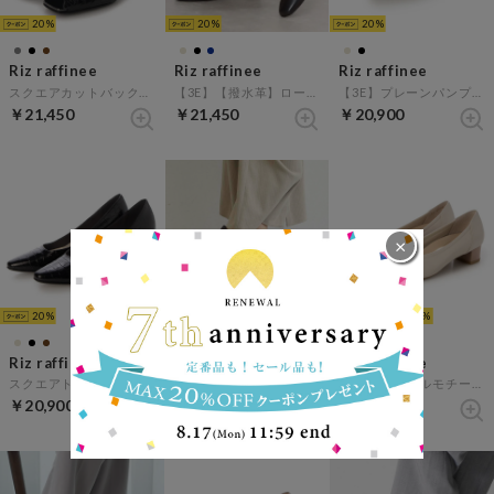
20
20
20
Riz raffinee
Riz raffinee
Riz raffinee
スクエアカットバックベルトサンダル （ブラックカタオシ）
【3E】【撥水革】ローヒールスクエアトゥパンプス （ブラック）
【3E】プレーンパンプス （ブラック）
￥21,450
￥21,450
￥20,900
×
20
28%
20
28%
20
Riz raffinee
Riz raffinee
Riz raffinee
スクエアトゥパンプス （ブラックカタオシ）
【2WAY】ベルト付ショートブーツ （ダークブラウン）
【3E】バックルモチーフパンプス （アイボリーコンビ）
￥20,900
￥19,800
￥16,500