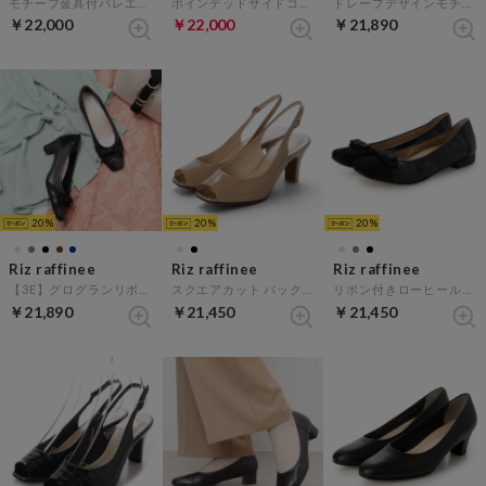
モチーフ金具付バレエパンプス （ベージュメタリック）
ポインテッドサイドゴアショートブーツ （ブラック）
ドレープデザインモチーフパンプス （ネイビーメタリック）
￥22,000
￥22,000
￥21,890
20
20
20
Riz raffinee
Riz raffinee
Riz raffinee
【3E】グログランリボンパンプス (ブラック）
スクエアカット バックベルトサンダル （ダークベージュエナメル）
リボン付きローヒールパンプス （ブラック）
￥21,890
￥21,450
￥21,450