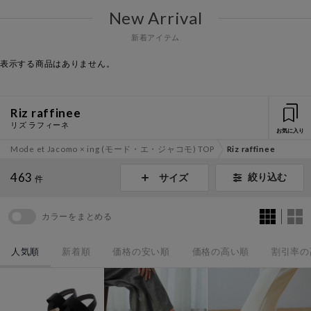
New Arrival
新着アイテム
表示する商品はありません。
Riz raffinee
リズ ラフィーネ
お気に入り
Mode et Jacomo × ing (モード・エ・ジャコモ) TOP
Riz raffinee
463
絞り込む
サイズ
件
カラーをまとめる
人気順
新着順
価格の安い順
価格の高い順
割引率の