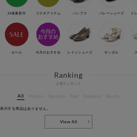
26春夏新作
コラボアイテム
パンプス
バレーシューズ
ド
セール
今月のおすすめ
レインシューズ
サンダル
Ranking
人気ランキング
All
Pumps
Sandals
Flat
Sneaker
Boots
表示する商品はありません。
View All