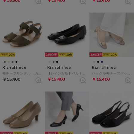
￥16,500
￥15,400
￥15,400
20
28%
20
30%
20
Riz raffinee
Riz raffinee
Riz raffinee
モチーフサンダル （カーキ）
【レイン対応】ベルト巻きスクエアトゥパンプス （ブラック）
バックルモチーフバックベルトパンプス （ベージュ）
￥15,400
￥15,400
￥15,400
26%
20
26%
20
13%
20