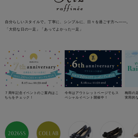
自分らしいスタイルで。丁寧に、シンプルに、日々を過ごす方へ――。
「大切な日の一足」「あってよかった一足」
７周年記念イベントのご案内はこ
今年はアウトレットページでもス
梅雨の
ちらをチェック！
ペシャルイベント開催中！
実用的