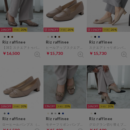
26%
20
30%
20
31%
20
Riz raffinee
Riz raffinee
Riz raffinee
【3E】スクエアトゥパンプス （オーク）
ヒールアップスクエアローファー （ダークオーク）
スクエアトゥリボンパンプス （ベージュ）
￥16,500
￥15,730
￥15,730
26%
20
33%
20
26%
20
Riz raffinee
Riz raffinee
Riz raffinee
ローヒールパンプス （オーク）
モチーフリボンパンプス （オーク）
グログラン切り替えブーティー （ベージュコンビ）