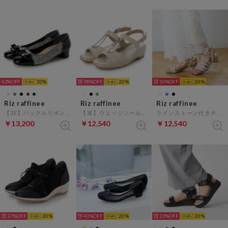
42%
20
38%
20
36%
20
Riz raffinee
Riz raffinee
Riz raffinee
【3E】バックルリボンモチーフパンプス （ブラックキジ）
【3E】ウエッジソールサンダル （アイボリー）
ラインストーン付きチュールストラップサンダル （アイボリー）
￥13,200
￥12,540
￥12,540
37%
20
40%
20
33%
20