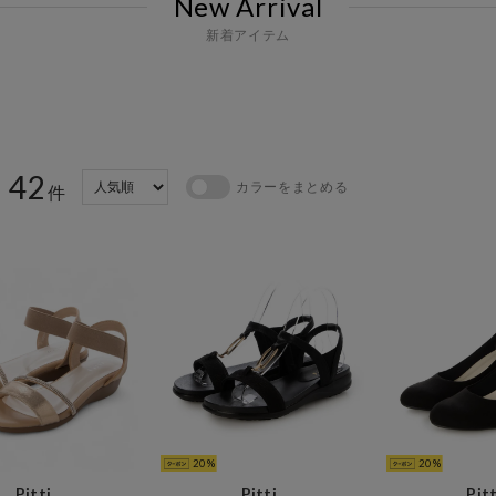
New Arrival
新着アイテム
42
カラーをまとめる
：
件
20
20
Pitti
Pitti
Pitt