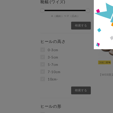
靴幅 (ワイズ)
A（細め）〜
F（広め）
ヒールの高さ
0-3cm
3-5cm
20
5-7cm
7-10cm
10cm-
ヒールの形