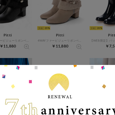
20
20
Pitti
Pitti
Pitt
4WAYファービジューリボンベルトショートブーツ （ブラック）
4WAYファービジューリボンベルトショートブーツ （グレースエード）
￥11,880
￥11,880
￥7,5
20%
20
20%
20
Pitti
Pitti
Pitt