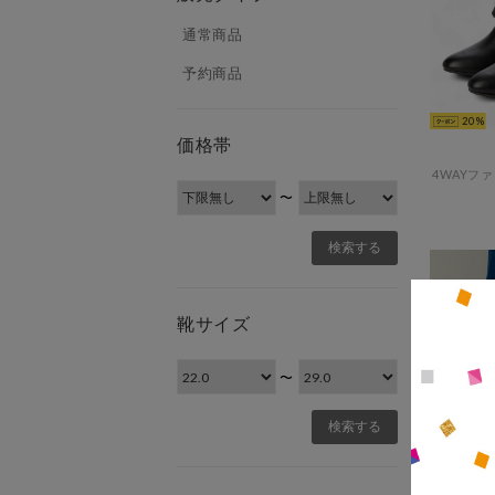
通常商品
予約商品
20
価格帯
〜
靴サイズ
〜
20