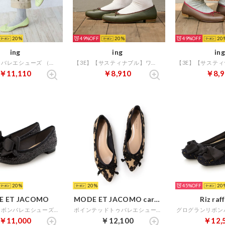
20
49%
20
49%
20
ing
ing
ing
リラックスバレエシューズ （イエロー）
【3E】【サスティナブル】ワンポイントバレエシューズ （カーキコンビ）
￥11,110
￥8,910
￥8,9
20
20
45%
20
E ET JACOMO
MODE ET JACOMO carino
Riz raf
ラウンドリボンバレエシューズ （ブラックメタリック）
ポインテッドトゥバレエシューズ （ベージュコンビ）
￥11,000
￥12,100
￥12,