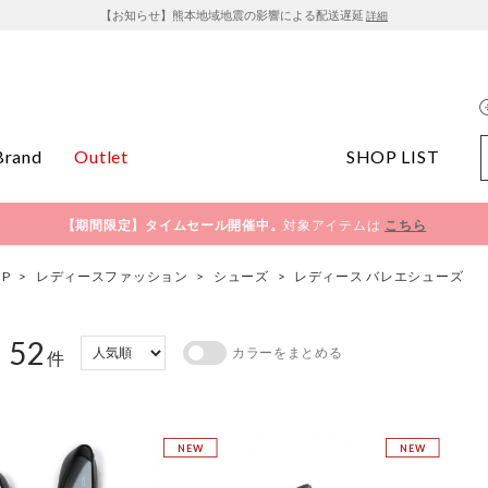
【お知らせ】熊本地域地震の影響による配送遅延
詳細
Brand
Outlet
SHOP LIST
【期間限定】タイムセール開催中。
対象アイテムは
こちら
OP
>
レディースファッション
>
シューズ
>
レディース バレエシューズ
52
カラーをまとめる
：
件
NEW
NEW