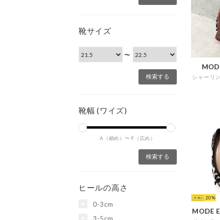
靴サイズ
〜
MOD
靴幅 (ワイズ)
A（細め）〜
F（広め）
ヒールの高さ
20
0-3cm
3-5cm