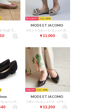
42%
20
MODE ET JACOMO
【3E】【サスティナブル】ワンポイントバレエシューズ （ブラウンコンビ）
ラウンドリボンバレエシューズ （ゴールドメタリック）
10
￥11,000
30%
20
finee
MODE ET JACOMO
グログランリボンバレエパンプス （ネイビーキジ）
リボンバレエシューズ （ブラックエナメル）
540
￥13,200