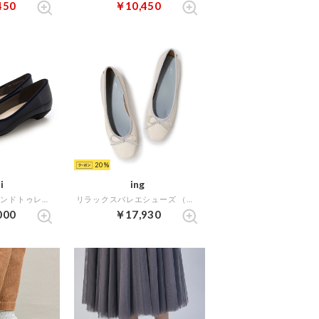
450
￥10,450
20
i
ing
【WEB限定】ラウンドトゥレインバレエシューズ （ネイビーエナメル）
リラックスバレエシューズ （アイボリー）
000
￥17,930