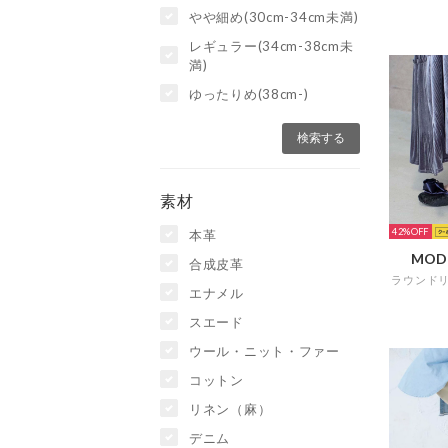
やや細め(30cm-34cm未満)
レギュラー(34cm-38cm未
満)
ゆったりめ(38cm-)
素材
42%
本革
MOD
合成皮革
エナメル
スエード
ウール・ニット・ファー
コットン
リネン（麻）
デニム