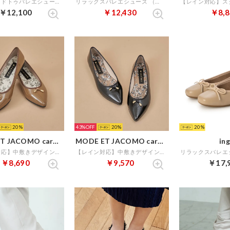
ポインテッドトゥバレエシューズ （グレーコンビ）
リラックスバレエシューズ （ブロンズキジ）
￥12,100
￥12,430
￥8,8
20
43%
20
20
MODE ET JACOMO carino
MODE ET JACOMO carino
ing
【レイン対応】中敷きデザインバレエシューズ （オークエナメル）
【レイン対応】中敷きデザインバレエシューズ （ブラックエナメル）
￥8,690
￥9,570
￥17,