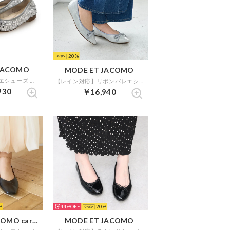
20
JACOMO
MODE ET JACOMO
シャーリングバレエシューズ （シルバー）
【レイン対応】リボンバレエシューズ （ライトグレーエナメル）
930
￥16,940
44%
20
MODE ET JACOMO carino
MODE ET JACOMO