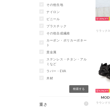
その他生地
ナイロン
ビニール
38%
プラスチック
その他合成繊維
カーボン・ポリカーボネー
ト
貴金属
ステンレス・チタン・アル
ミなど
ラバー・EVA
木材
42%
MOD
?
重さ