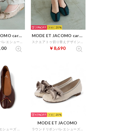
39%
20
MODE ET JACOMO carino
MODE ET JACOMO carino
ポインテッドトゥバレエシューズ （ライトベージュキジ）
スクエアトゥ切り替えデザインフラットパンプス （ダークグリーン）
100
￥8,690
45%
20
MODE ET JACOMO
足袋デザインバレエシューズ （ワイン）
ラウンドリボンバレエシューズ （アイボリーキジ）