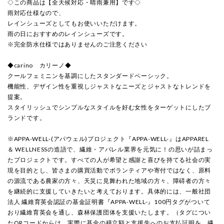
◇この商品は【全天候対応・晴雨兼用】です◇
雨対応仕様なので、
レインシューズとしてもお使いいただけます。
雨の日におすすめのレインシューズです。
※完全防水仕様ではありませんのご注意ください
◆carino カリーノ◆
クールフェミニンを基調にしたスタンダードベーシック。
機能性、デザイン性を重視しジャストなニーズとジャストなトレンドを
提案。
スタイリッシュでシンプルなスタイルを好む女性をターゲットにしたブ
ランドです。
※APPA-WELL-(アパウェル)プロジェクト『APPA-WELL-』はAPPAREL
＆ WELLNESSの造語で、繊維・アパレル業界を元気に！の思いが詰まっ
たプロジェクトです。すべての人が希望と感謝と喜びを持てる社会の実
現を目的とし、皆さまの購買活動でボランティアや寄付ではなく、原料
の源流である農家の方々、天災に見舞われた地域の方々、障碍者の方々
を継続的に支援していきたいと考えております。具体的には、一般社団
法人 繊維育英会認証の基金証明書『APPA-WELL-』100円タグがついて
おり繊維育英会を通し、森林保護団体を支援いたします。（タグについ
たQRコードからは、実際に基金の積立額と支援先へのお支払証明を、繊