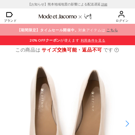
【お知らせ】熊本地域地震の影響による配送遅延
詳細
ブランド
ログイン
【期間限定】タイムセール開催中。
対象アイテムは
こちら
20% OFF
クーポン
が使えます
利用条件を見る
この商品は
サイズ交換可能・返品不可
です