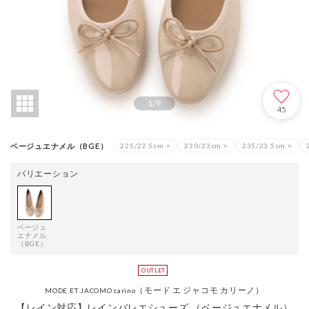
1
/
9
45
ベージュエナメル（BGE）
225/22.5cm
×
230/23cm
×
235/23.5cm
×
バリエーション
ベージュ
エナメル
（BGE）
（モード エ ジャコモ カリーノ）
MODE ET JACOMO carino
【レイン対応】レインバレエシューズ （ベージュエナメル）