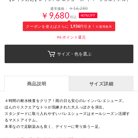
￥16,280
通常価格：
￥9,680
40%OFF
税込
クーポンを使えばさらに
1,936
円引き！
※適用条件
96
ポイント還元
サイズ・色を選ぶ
商品説明
サイズ詳細
４時間の耐水検査をクリア！雨の日も安心のレインバレエシューズ。
ほんのりスクエアなトゥが洗練された大人っぽさを演出。
スタンダードに取り入れやすいバレエシューズはオールシーズン活躍す
るマストアイテム。
本革なので足馴染みも良く、デイリーに寄り添う一足。