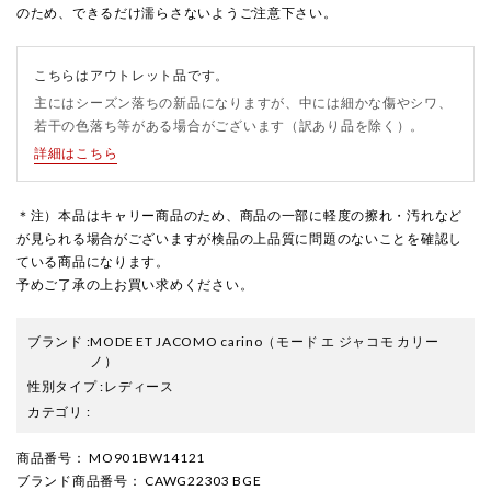
のため、できるだけ濡らさないようご注意下さい。
こちらはアウトレット品です。
主にはシーズン落ちの新品になりますが、中には細かな傷やシワ、
若干の色落ち等がある場合がございます（訳あり品を除く）。
詳細はこちら
＊注）本品はキャリー商品のため、商品の一部に軽度の擦れ・汚れなど
が見られる場合がございますが検品の上品質に問題のないことを確認し
ている商品になります。
予めご了承の上お買い求めください。
ブランド
:
MODE ET JACOMO carino
（モード エ ジャコモ カリー
ノ）
性別タイプ
:
レディース
カテゴリ
:
商品番号
： MO901BW14121
ブランド商品番号
： CAWG22303 BGE