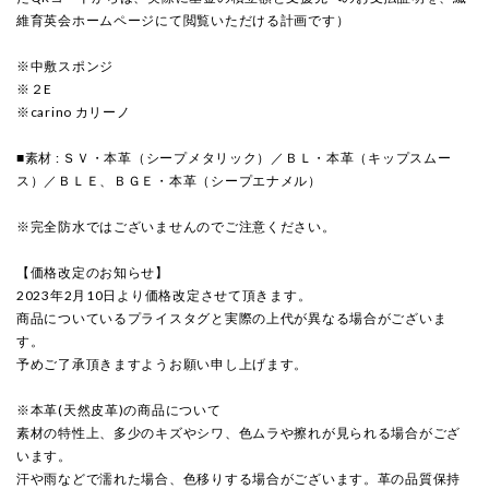
維育英会ホームページにて閲覧いただける計画です）
※中敷スポンジ
※２E
※carino カリーノ
■素材 : ＳＶ・本革（シープメタリック）／ＢＬ・本革（キップスムー
ス）／ＢＬＥ、ＢＧＥ・本革（シープエナメル）
※完全防水ではございませんのでご注意ください。
【価格改定のお知らせ】
2023年2月10日より価格改定させて頂きます。
商品についているプライスタグと実際の上代が異なる場合がございま
す。
予めご了承頂きますようお願い申し上げます。
※本革(天然皮革)の商品について
素材の特性上、多少のキズやシワ、色ムラや擦れが見られる場合がござ
います。
汗や雨などで濡れた場合、色移りする場合がございます。革の品質保持