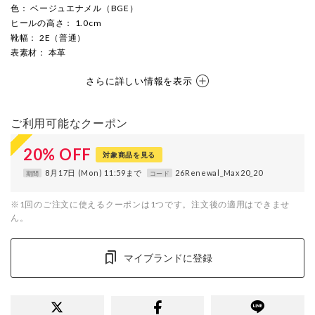
色
： ベージュエナメル（BGE）
ヒールの高さ
： 1.0cm
靴幅
： 2E（普通）
表素材
： 本革
さらに詳しい情報を表示
ご利用可能なクーポン
20
%
OFF
対象商品を見る
8月17日 (Mon) 11:59まで
26Renewal_Max20_20
期間
コード
※1回のご注文に使えるクーポンは1つです。注文後の適用はできませ
ん。
マイブランドに登録