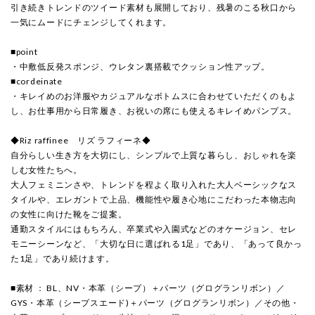
引き続きトレンドのツイード素材も展開しており、残暑のこる秋口から
一気にムードにチェンジしてくれます。
■point
・中敷低反発スポンジ、ウレタン裏搭載でクッション性アップ。
■cordeinate
・キレイめのお洋服やカジュアルなボトムスに合わせていただくのもよ
し、お仕事用から日常履き、お祝いの席にも使えるキレイめパンプス。
◆Riz raffinee リズ ラフィーネ◆
自分らしい生き方を大切にし、シンプルで上質な暮らし、おしゃれを楽
しむ女性たちへ。
大人フェミニンさや、トレンドを程よく取り入れた大人ベーシックなス
タイルや、エレガントで上品、機能性や履き心地にこだわった本物志向
の女性に向けた靴をご提案。
通勤スタイルにはもちろん、卒業式や入園式などのオケージョン、セレ
モニーシーンなど、「大切な日に選ばれる1足」であり、「あって良かっ
た1足」であり続けます。
■素材 ： BL、NV・本革（シープ）＋パーツ（グログランリボン）／
GYS・本革（シープスエード)＋パーツ（グログランリボン）／その他・