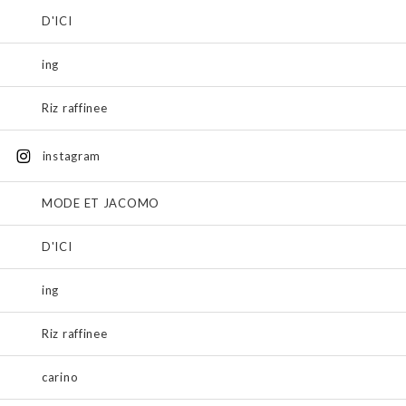
D'ICI
ing
Riz raffinee
instagram
MODE ET JACOMO
D'ICI
ing
Riz raffinee
carino