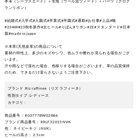
本革（シープスエード）＋生地（ウール混ツィード）＋パーツ（グログ
ランリボン）
#結婚式#入学式#入園式#卒業式#卒園式#通勤#お仕事#上品#靴
#23AW#23秋冬新作#太ヒール#りぼん#リボン#2E#スタンダード#日本
製#made in japan
※本革(天然皮革)の商品について
素材の特性上、多少のキズやシワ、色ムラや擦れが見られる場合がござ
います。
汗や雨などで濡れた場合、色移りする場合がございます。革の品質保持
のため、できるだけ濡らさないようご注意下さい。
ブランド
:
Riz raffinee
（リズ ラフィーネ）
性別タイプ
:
レディース
カテゴリ
:
商品番号
： R03777BW02886
ブランド商品番号
： RRLF32015 NVK
色
： ネイビーキジ（NVK）
ヒールの高さ
： 2.5cm