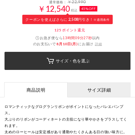
￥22,990
通常価格：
￥12,540
45%OFF
税込
クーポンを使えばさらに
2,508
円引き！
※適用条件
125
ポイント還元
お急ぎ便なら
以内
13時間09分27秒
のお支払いで
8月10日(月)
にお届け
詳細
サイズ・色を選ぶ
商品説明
サイズ詳細
ロマンティックなグログランリボンがポイントになったバレエパンプ
ス。
大ぶりのリボンがコーディネートの主役になり華やかさをプラスしてく
れます。
太めのローヒールは安定感があり通勤やたくさんある日の強い味方に。