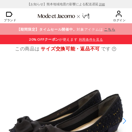
【お知らせ】熊本地域地震の影響による配送遅延
詳細
ブランド
ログイン
【期間限定】タイムセール開催中。
対象アイテムは
こちら
20% OFF
クーポン
が使えます
利用条件を見る
この商品は
サイズ交換可能・返品不可
です