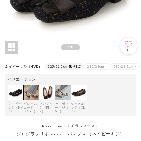
1
/
8
18
ネイビーキジ（NVK）
225/22.5cm
残り2点
230/23cm
×
235/23.5cm
×
バリエーション
ネイビー
グレース
ピンクキ
アイボリ
キャメル
キジ（NV
エード
ジ（PK
ーキジ（I
キジ（CL
K）
（GYS）
K）
VK）
K）
（リズ ラフィーネ）
Riz raffinee
グログランリボンバレエパンプス （ネイビーキジ）