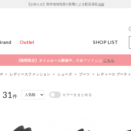
【お知らせ】熊本地域地震の影響による配送遅延
詳細
Brand
Outlet
SHOP LIST
【期間限定】タイムセール開催中。
対象アイテムは
こちら
OP
>
レディースファッション
>
シューズ
>
ブーツ
>
レディース ブーテ
31
カラーをまとめる
：
件