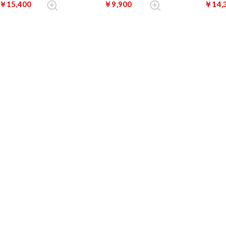
￥15,400
￥9,900
￥14,