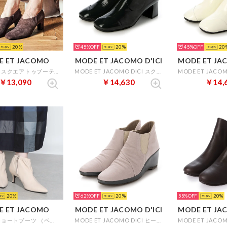
20
45%
20
45%
20
E ET JACOMO
MODE ET JACOMO D'ICI
MODE ET JAC
【高機能】スクエアトゥブーティ （オークスエード）
MODE ET JACOMO DICI スクエアトゥチャンキーヒールブーティ （グリーンエナメル）
￥13,090
￥14,630
￥14,
20
62%
20
55%
20
E ET JACOMO
MODE ET JACOMO D'ICI
MODE ET JAC
ギャザーショートブーツ （ベージュ）
MODE ET JACOMO DICI ヒールアップサイドゴアシューズ （アイボリーヌバック）