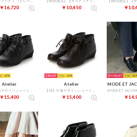
ベルテッドブーティ （グレーミックス）
【WEB限定】【サスティナブルシリーズ】甲深デザインパンプス （ブラック）
￥16,720
￥10,450
￥10,
20
23%
20
45%
20
Atelier
Atelier
MODE ET JAC
【3E】巾着デザインショートブーツ （ブラック）
【3E】巾着デザインショートブーツ （ダークブラウン）
￥15,400
￥15,400
￥14,