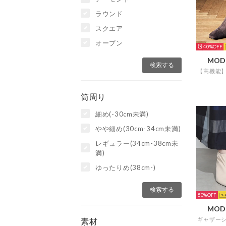
ラウンド
スクエア
オープン
40%
MOD
筒周り
細め(-30cm未満)
やや細め(30cm-34cm未満)
レギュラー(34cm-38cm未
満)
ゆったりめ(38cm-)
50%
MOD
素材