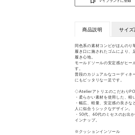
マイブランドに登録
商品説明
サイズ
同色系の素材コンビがほんのり
履き口に施されたゴムにより、
履き心地。
モールドソールの安定感がヒー
す。
普段のカジュアルなコーディネ
にもピッタリな一足です。
◇AtelierアトリエのこだわりPO
・柔らかい素材を使用した、軽
・幅広、軽量、安定感の良さな
人に似合うシックなデザイン。
・50代、60代のミセスのお出
インナップ。
※クッションインソール