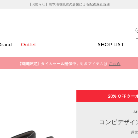
【お知らせ】熊本地域地震の影響による配送遅延
詳細
Brand
Outlet
SHOP LIST
【期間限定】タイムセール開催中。
対象アイテムは
こちら
20% OFF
クー
At
コンビデザイ
通