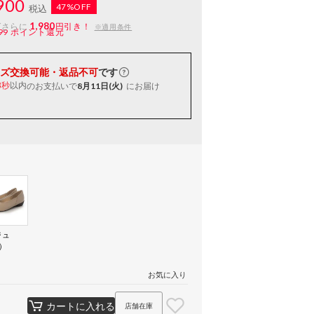
900
47%OFF
税込
1,980
ばさらに
円引き！
※適用条件
99
ポイント還元
ズ交換可能・返品不可
です
以内
のお支払いで
8月11日(火)
にお届け
3秒
ジュ
）
お気に入り
カートに入れる
店舗在庫