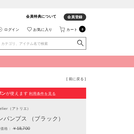
会員特典について
会員登録
ログイン
お気に入り
カート
0
[ 前に戻る ]
ポン
が使えます
利用条件を見る
elier
（アトリエ）
ンパンプス （ブラック）
￥18,700
常価格：