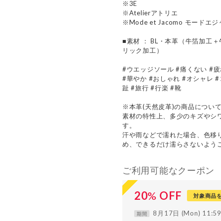
※3E
※Atelierアトリエ
※Mode et Jacomo モードエ
■素材 ： BL・本革（牛箔加工
リック加工）
#ウエッジソール #痛くない #疲
#華やか #おしゃれ #オシャレ
趾 #旅行 #行楽 #靴
※本革(天然皮革)の商品につい
素材の特性上、多少のキズやシ
す。
汗や雨などで濡れた場合、色移
め、できるだけ濡らさないよう
ご利用可能なクーポン
20
%
OFF
対象商品
8月17日 (Mon) 11:
期間