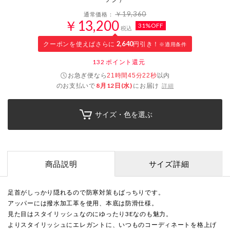
￥19,360
通常価格：
￥13,200
31%OFF
税込
クーポンを使えばさらに
2,640
円引き！
※適用条件
132
ポイント還元
お急ぎ便なら
以内
21時間45分21秒
のお支払いで
8月12日(水)
にお届け
詳細
サイズ・色を選ぶ
商品説明
サイズ詳細
足首がしっかり隠れるので防寒対策もばっちりです。
アッパーには撥水加工革を使用、本底は防滑仕様。
見た目はスタイリッシュなのにゆったり3Eなのも魅力。
よりスタイリッシュにエレガントに、いつものコーディネートを格上げ