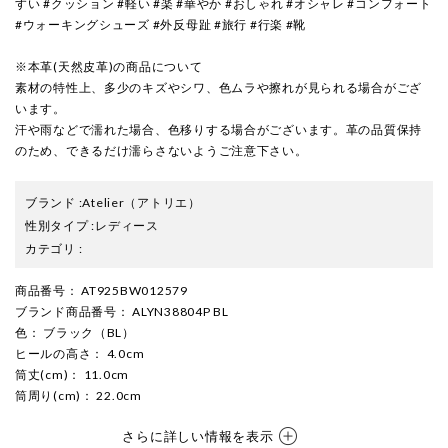
すい #クッション #軽い #楽 #華やか #おしゃれ #オシャレ #コンフォート
#ウォーキングシューズ #外反母趾 #旅行 #行楽 #靴
※本革(天然皮革)の商品について
素材の特性上、多少のキズやシワ、色ムラや擦れが見られる場合がござ
います。
汗や雨などで濡れた場合、色移りする場合がございます。革の品質保持
のため、できるだけ濡らさないようご注意下さい。
ブランド
:
Atelier
（アトリエ）
性別タイプ
:
レディース
カテゴリ
:
商品番号
： AT925BW012579
ブランド商品番号
： ALYN38804P BL
色
： ブラック（BL）
ヒールの高さ
： 4.0cm
筒丈(cm)
： 11.0cm
筒周り(cm)
： 22.0cm
さらに詳しい情報を表示