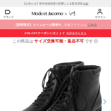
【お知らせ】熊本地域地震の影響による配送遅延
詳細
ブランド
ログイン
【期間限定】タイムセール開催中。
対象アイテムは
こちら
20% OFF
クーポン
が使えます
利用条件を見る
この商品は
サイズ交換可能・返品不可
です