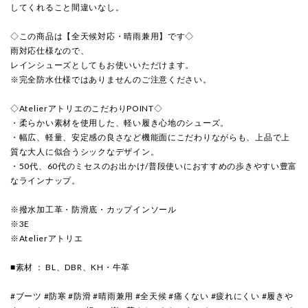
してくれること間違いなし。
◇この商品は【全天候対応・晴雨兼用】です◇
雨対応仕様なので、
レインシューズとしてもお使いいただけます。
※完全防水仕様ではありませんのご注意ください。
◇AtelierアトリエのこだわりPOINT◇
・柔らかい素材を使用した、軽い履き心地のシューズ。
・幅広、軽量、安定感の良さなど機能面にこだわりながらも、上品で上
質な大人に似合うシックなデザイン。
・50代、60代のミセスのお出かけ/普段使いにおすすめの歩きやすい豊富
なラインナップ。
※撥水加工革・防滑底・カップインソール
※3E
※Atelierアトリエ
■素材 ： BL、DBR、KH・牛革
#ブーツ #防寒 #防滑 #晴雨兼用 #全天候 #痛くない #疲れにくい #履きや