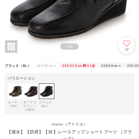
1
/
6
22
ブラック（BL）
220/22cm
×
225/22.5cm
残り1点
230/23cm
○
235/23
バリエーション
カーキ
ダークブ
ブラック
（KH）
ラウン
（BL）
（DBR）
（アトリエ）
Atelier
【撥水】【防滑】【3E】レースアップショートブーツ （ブラ
ック）