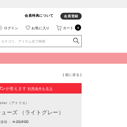
会員特典について
会員登録
ログイン
お気に入り
カート
0
[ 前に戻る ]
ポン
が使えます
利用条件を見る
elier
（アトリエ）
シューズ （ライトグレー）
￥20,900
常価格：