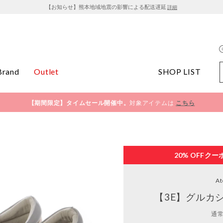
【お知らせ】熊本地域地震の影響による配送遅延
詳細
Brand
Outlet
SHOP LIST
【期間限定】タイムセール開催中。
対象アイテムは
こちら
20% OFF
クー
At
【3E】グルカ
通