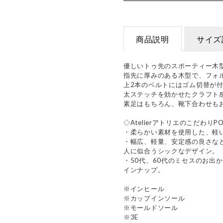
商品説明
サイズ
優しいトゥ先のスポーティー木
指先に厚みのある木型で、フォ
上2本のベルトにはゴム切替が
太ステッチを効かせたクラフト
素足はもちろん、靴下合わせも
◇AtelierアトリエのこだわりPO
・柔らかい素材を使用した、軽
・幅広、軽量、安定感の良さな
人に似合うシックなデザイン。
・50代、60代のミセスのお出
インナップ。
※インヒール
※カップインソール
※モールドソール
※3E