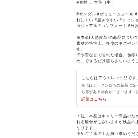
■素材 ： 本革（牛）
#サンダル #ボリュームソール #
れにくい #履きやすい #クッション
カジュアル #コンフォート #外反
※本革(天然皮革)の商品につい
素材の特性上、多少のキズやシ
す。
汗や雨などで濡れた場合、色移
め、できるだけ濡らさないよう
こちらはアウトレット品です
主にはシーズン落ちの新品にな
ち等がある場合がございます（
詳細はこちら
＊注）本品はキャリー商品のた
れる場合がございますが検品の
なります。
予めご了承の上お買い求めくだ