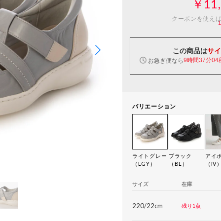
￥11,
クーポンを使え
この商品は
サイ
お急ぎ便なら
9時間37分03
バリエーション
ライトグレー
ブラック
アイ
（LGY）
（BL）
（IV
サイズ
在庫
220/22cm
残り1点