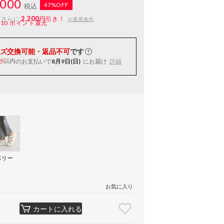
000
47%OFF
税込
2,200
ばさらに
円引き！
※適用条件
110
ポイント還元
ズ交換可能・返品不可
です
以内
のお支払いで
8月9日(日)
にお届け
詳細
秒
ボリー
）
お気に入り
カートに入れる