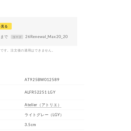
を見る
59まで
26Renewal_Max20_20
コード
つです。注文後の適用はできません。
AT925BW012589
ALFR52251 LGY
Atelier
（アトリエ）
ライトグレー（LGY）
3.5cm