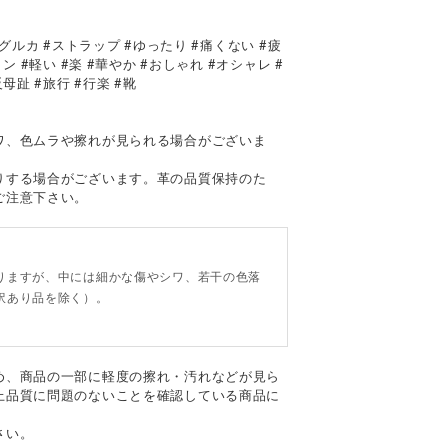
グルカ #ストラップ #ゆったり #痛くない #疲
 #軽い #楽 #華やか #おしゃれ #オシャレ #
母趾 #旅行 #行楽 #靴
て
ワ、色ムラや擦れが見られる場合がございま
りする場合がございます。革の品質保持のた
ご注意下さい。
。
りますが、中には細かな傷やシワ、若干の色落
訳あり品を除く）。
め、商品の一部に軽度の擦れ・汚れなどが見ら
上品質に問題のないことを確認している商品に
さい。