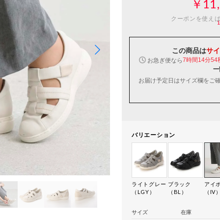
￥11,
クーポンを使え
この商品は
サイ
お急ぎ便なら
7時間14分53
一
お届け予定日はサイズ欄をご
バリエーション
ライトグレー
ブラック
アイ
（LGY）
（BL）
（IV
サイズ
在庫