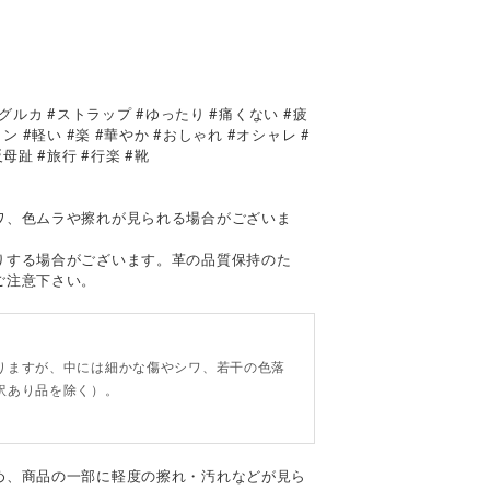
グルカ #ストラップ #ゆったり #痛くない #疲
 #軽い #楽 #華やか #おしゃれ #オシャレ #
母趾 #旅行 #行楽 #靴
て
ワ、色ムラや擦れが見られる場合がございま
りする場合がございます。革の品質保持のた
ご注意下さい。
。
りますが、中には細かな傷やシワ、若干の色落
訳あり品を除く）。
め、商品の一部に軽度の擦れ・汚れなどが見ら