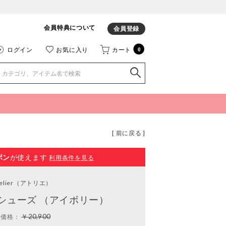
会員特典について
会員登録
ログイン
お気に入り
カート
0
[ 前に戻る ]
ポン
が使えます
利用条件を見る
elier
（アトリエ）
シューズ （アイボリー）
￥20,900
常価格：