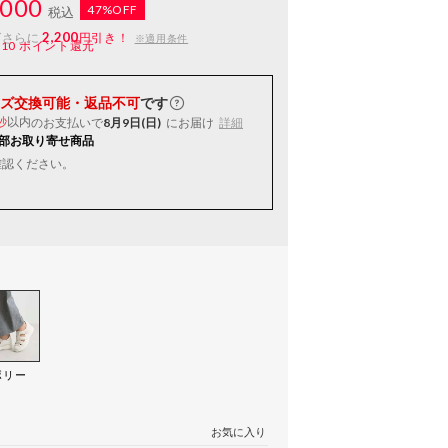
000
47%OFF
税込
2,200
ばさらに
円引き！
※適用条件
110
ポイント還元
ズ交換可能・返品不可
です
以内
のお支払いで
8月9日(日)
にお届け
詳細
秒
部お取り寄せ商品
確認ください。
ボリー
）
お気に入り