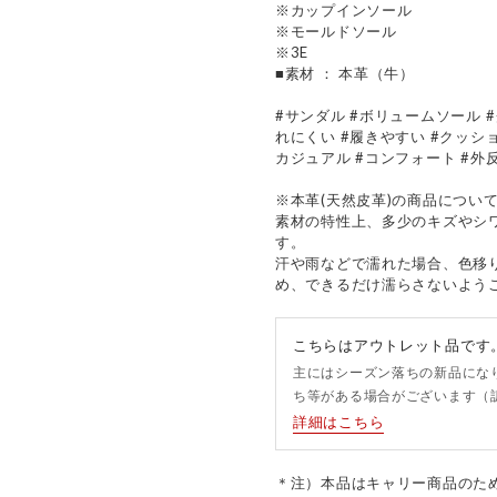
※カップインソール
※モールドソール
※3E
■素材 ： 本革（牛）
#サンダル #ボリュームソール #
れにくい #履きやすい #クッション
カジュアル #コンフォート #外反
※本革(天然皮革)の商品につい
素材の特性上、多少のキズやシ
す。
汗や雨などで濡れた場合、色移
め、できるだけ濡らさないよう
こちらはアウトレット品です
主にはシーズン落ちの新品にな
ち等がある場合がございます（
詳細はこちら
＊注）本品はキャリー商品のた