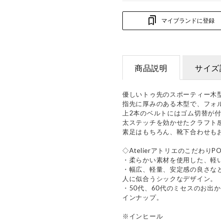
マイブランドに登録
商品説明
サイズ
優しいトゥ先のスポーティー木
指先に厚みのある木型で、フォ
上2本のベルトにはゴム切替が
太ステッチを効かせたクラフト
素足はもちろん、靴下合わせも
◇AtelierアトリエのこだわりPO
・柔らかい素材を使用した、軽
・幅広、軽量、安定感の良さな
人に似合うシックなデザイン。
・50代、60代のミセスのお出
インナップ。
※インヒール