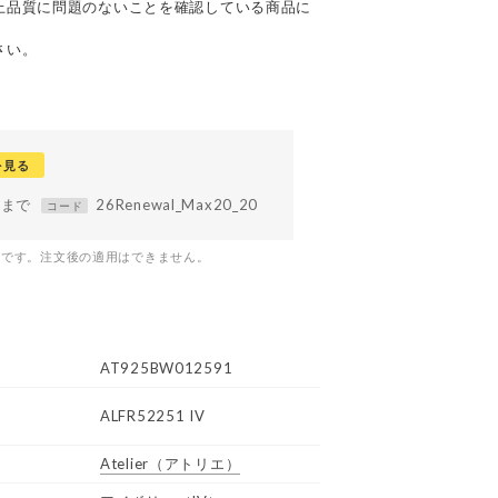
上品質に問題のないことを確認している商品に
さい。
を見る
59まで
26Renewal_Max20_20
コード
つです。注文後の適用はできません。
AT925BW012591
ALFR52251 IV
Atelier
（アトリエ）