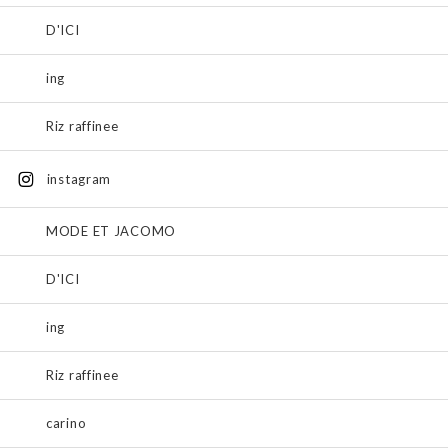
D'ICI
ing
Riz raffinee
instagram
MODE ET JACOMO
D'ICI
ing
Riz raffinee
carino