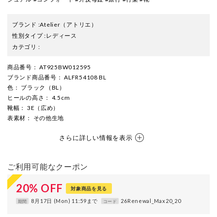
ブランド
:
Atelier
（アトリエ）
性別タイプ
:
レディース
カテゴリ
:
商品番号
： AT925BW012595
ブランド商品番号
： ALFR54108 BL
色
： ブラック（BL）
ヒールの高さ
： 4.5cm
靴幅
： 3E（広め）
表素材
： その他生地
さらに詳しい情報を表示
ご利用可能なクーポン
20
%
OFF
対象商品を見る
8月17日 (Mon) 11:59まで
26Renewal_Max20_20
期間
コード