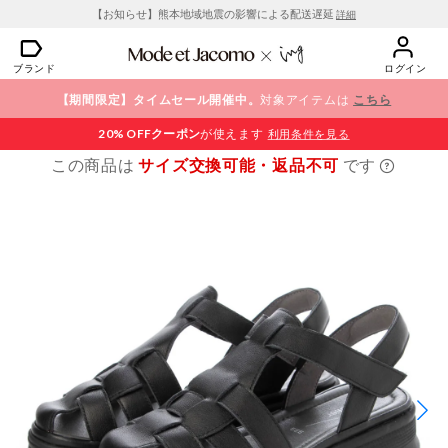
【お知らせ】熊本地域地震の影響による配送遅延
詳細
ブランド
ログイン
【期間限定】タイムセール開催中。
対象アイテムは
こちら
20% OFF
クーポン
が使えます
利用条件を見る
この商品は
サイズ交換可能・返品不可
です