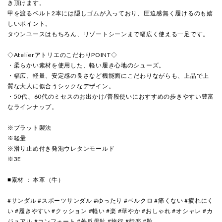
き頂けます。
甲を渡るベルト2本には隠しゴムが入っており、圧迫感無く履けるのも嬉
しいポイント。
タウンユースはもちろん、リゾートシーンまで幅広く使える一足です。
◇AtelierアトリエのこだわりPOINT◇
・柔らかい素材を使用した、軽い履き心地のシューズ。
・幅広、軽量、安定感の良さなど機能面にこだわりながらも、上品で上
質な大人に似合うシックなデザイン。
・50代、60代のミセスのお出かけ/普段使いにおすすめの歩きやすい豊富
なラインナップ。
※プラット製法
※軽量
※滑り止め付き発泡ウレタンモールド
※3E
■素材 ： 本革（牛）
#サンダル #スポーツサンダル #ゆったり #ベルクロ #痛くない #疲れにく
い #履きやすい #クッション #軽い #楽 #華やか #おしゃれ #オシャレ #カ
ジュアル #コンフォート #外反母趾 #旅行 #行楽 #靴