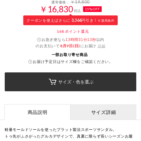
￥19,800
通常価格：
￥16,830
15%OFF
税込
クーポンを使えばさらに
3,366
円引き！
※適用条件
168
ポイント還元
お急ぎ便なら
以内
13時間31分12秒
のお支払いで
8月9日(日)
にお届け
詳細
一部お取り寄せ商品
お届け予定日はサイズ欄をご確認ください。
サイズ・色を選ぶ
商品説明
サイズ詳細
軽量モールドソールを使ったプラット製法スポーツサンダル。
トゥ先がふさがったグルカデザインで、真夏に限らず長いシーズンお履