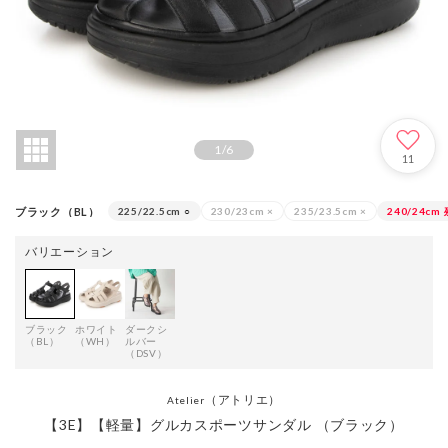
1
/
6
11
ブラック（BL）
225/22.5cm
○
230/23cm
×
235/23.5cm
×
240/24cm
バリエーション
ブラック
ホワイト
ダークシ
（BL）
（WH）
ルバー
（DSV）
（アトリエ）
Atelier
【3E】【軽量】グルカスポーツサンダル （ブラック）