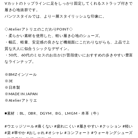
Vカットのトップラインに足をしっかり固定してくれるストラップ付きで
履き心地抜群です。
パンツスタイルでは、より一層スタイリッシュな印象に。
◇AtelierアトリエのこだわりPOINT◇
・柔らかい素材を使用した、軽い履き心地のシューズ。
・幅広、軽量、安定感の良さなど機能面にこだわりながらも、上品で上
質な大人に似合うシックなデザイン。
・50代、60代のミセスのお出かけ/普段使いにおすすめの歩きやすい豊富
なラインナップ。
※BMZインソール
※3E
※日本製
※MADE IN JAPAN
※Atelierアトリエ
■素材 ：BL、DBR、DGYM、BG、LMGM・本革（牛）
#ウエッジソール #痛くない #疲れにくい #履きやすい #クッション #軽い
#楽 #華やか #おしゃれ #オシャレ #コンフォート #ウォーキングシューズ