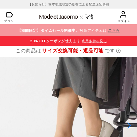
【お知らせ】熊本地域地震の影響による配送遅延
詳細
ブランド
ログイン
【期間限定】タイムセール開催中。
対象アイテムは
こちら
20% OFF
クーポン
が使えます
利用条件を見る
この商品は
サイズ交換可能・返品可能
です