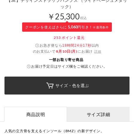
【3E】デザインストラップパンプス （ライトベージュメタリ
ック）
￥25,300
税込
クーポンを使えばさらに
5,060
円引き！
※適用条件
253
ポイント還元
お急ぎ便なら
以内
18時間24分16秒
のお支払いで
8月10日(月)
にお届け
詳細
一部お取り寄せ商品
お届け予定日はサイズ欄をご確認ください。
サイズ・色を選ぶ
商品説明
サイズ詳細
人気の立方骨を支えるインソール（BMZ）の新デザイン。