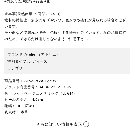
#外反母趾 #旅行 #行楽 #靴
※本革(天然皮革)の商品について
素材の特性上、多少のキズやシワ、色ムラや擦れが見られる場合がござ
います。
汗や雨などで濡れた場合、色移りする場合がございます。革の品質保持
のため、できるだけ濡らさないようご注意下さい。
ブランド
:
Atelier
（アトリエ）
性別タイプ
:
レディース
カテゴリ
:
商品番号
： AT925BW012603
ブランド商品番号
： ALTA32202 LBGM
色
： ライトベージュメタリック（LBGM）
ヒールの高さ
： 4.0cm
靴幅
： 3E（広め）
表素材
： 本革
さらに詳しい情報を表示