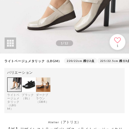
1
/
12
1
ライトベージュメタリック（LBGM）
220/22cm
残り2点
225/22.5cm
残り3
バリエーション
ライトベ
ブラック
ダークブ
ージュメ
（BL）
ラウン
タリック
（DBR）
（LBG
M）
（アトリエ）
Atelier