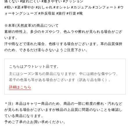
痛くない #疲れにくい #履きやすい #クッション
#軽い #楽 #華やか #おしゃれ #オシャレ #カジュアル #コンフォート #ウ
ォーキングシューズ #外反母趾 #旅行 #行楽 #靴
※本革(天然皮革)の商品について
素材の特性上、多少のキズやシワ、色ムラや擦れが見られる場合がござ
います。
汗や雨などで濡れた場合、色移りする場合がございます。革の品質保持
のため、できるだけ濡らさないようご注意下さい。
こちらはアウトレット品です。
主にはシーズン落ちの新品になりますが、中には細かな傷やシワ、
若干の色落ち等がある場合がございます（訳あり品を除く）。
詳細はこちら
＊注）本品はキャリー商品のため、商品の一部に軽度の擦れ・汚れなど
が見られる場合がございますが検品の上品質に問題のないことを確認し
ている商品になります。
予めご了承の上お買い求めください。