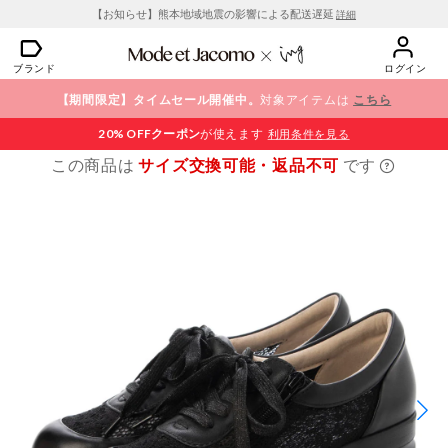
【お知らせ】熊本地域地震の影響による配送遅延
詳細
ブランド
ログイン
【期間限定】タイムセール開催中。
対象アイテムは
こちら
20% OFF
クーポン
が使えます
利用条件を見る
この商品は
サイズ交換可能・返品不可
です