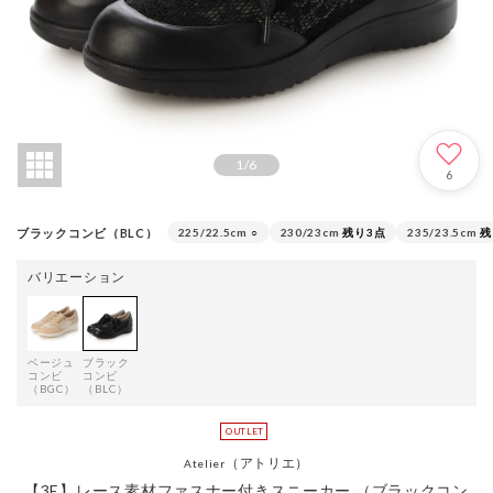
1
/
6
6
ブラックコンビ（BLC）
225/22.5cm
○
230/23cm
残り3点
235/23.5cm
残
バリエーション
ベージュ
ブラック
コンビ
コンビ
（BGC）
（BLC）
（アトリエ）
Atelier
【3E】レース素材ファスナー付きスニーカー （ブラックコン