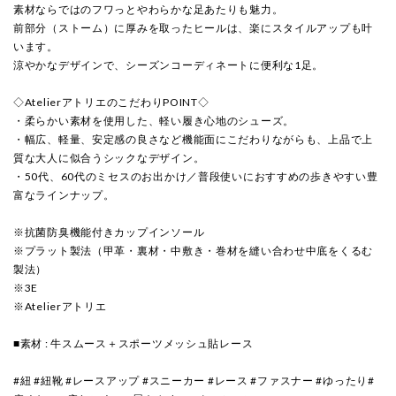
素材ならではのフワっとやわらかな足あたりも魅力。
前部分（ストーム）に厚みを取ったヒールは、楽にスタイルアップも叶
います。
涼やかなデザインで、シーズンコーディネートに便利な1足。
◇AtelierアトリエのこだわりPOINT◇
・柔らかい素材を使用した、軽い履き心地のシューズ。
・幅広、軽量、安定感の良さなど機能面にこだわりながらも、上品で上
質な大人に似合うシックなデザイン。
・50代、60代のミセスのお出かけ／普段使いにおすすめの歩きやすい豊
富なラインナップ。
※抗菌防臭機能付きカップインソール
※プラット製法（甲革・裏材・中敷き・巻材を縫い合わせ中底をくるむ
製法）
※3E
※Atelierアトリエ
■素材 : 牛スムース＋スポーツメッシュ貼レース
#紐 #紐靴 #レースアップ #スニーカー #レース #ファスナー #ゆったり#