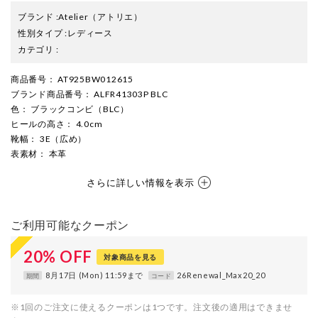
ブランド
:
Atelier
（アトリエ）
性別タイプ
:
レディース
カテゴリ
:
商品番号
： AT925BW012615
ブランド商品番号
： ALFR41303P BLC
色
： ブラックコンビ（BLC）
ヒールの高さ
： 4.0cm
靴幅
： 3E（広め）
表素材
： 本革
さらに詳しい情報を表示
ご利用可能なクーポン
20
%
OFF
対象商品を見る
8月17日 (Mon) 11:59まで
26Renewal_Max20_20
期間
コード
※1回のご注文に使えるクーポンは1つです。注文後の適用はできませ