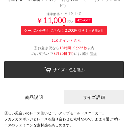
ビ）
￥19,140
通常価格：
￥11,000
42%OFF
税込
クーポンを使えばさらに
2,200
円引き！
※適用条件
110
ポイント還元
お急ぎ便なら
以内
18時間19分25秒
のお支払いで
8月10日(月)
にお届け
詳細
サイズ・色を選ぶ
商品説明
サイズ詳細
優しい風合いのレース使いヒールアップモールドスニーカー。
フカフカスポンジとレースを貼り合わせた素材なので、あまり透けずレ
ースのフェミニンな素材感を楽しめます。