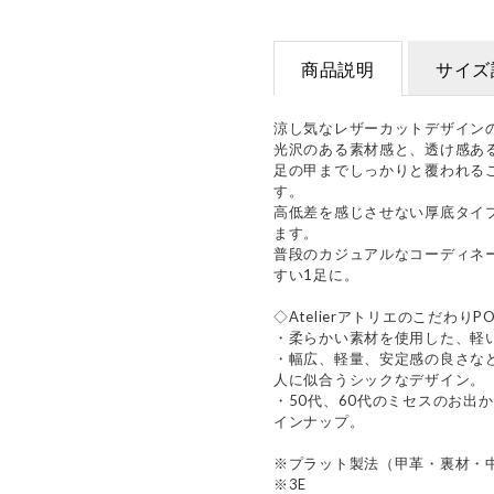
商品説明
サイズ
涼し気なレザーカットデザイン
光沢のある素材感と、透け感あ
足の甲までしっかりと覆われる
す。
高低差を感じさせない厚底タイ
ます。
普段のカジュアルなコーディネ
すい1足に。
◇AtelierアトリエのこだわりPO
・柔らかい素材を使用した、軽
・幅広、軽量、安定感の良さな
人に似合うシックなデザイン。
・50代、60代のミセスのお出
インナップ。
※プラット製法（甲革・裏材・
※3E