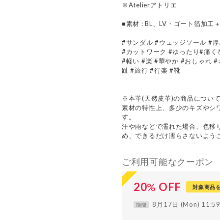
※Atelierアトリエ
■素材 : BL、LV・ゴート箔
#サンダル #ウェッジソール #
#カットワーク #ゆったり#痛く
#軽い #楽 #華やか #おしゃれ
趾 #旅行 #行楽 #靴
※本革(天然皮革)の商品につい
素材の特性上、多少のキズやシ
す。
汗や雨などで濡れた場合、色移
め、できるだけ濡らさないよう
ご利用可能なクーポン
20
%
OFF
対象商品
8月17日 (Mon) 11:
期間