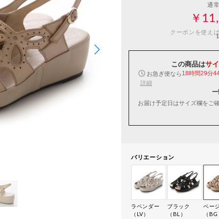
通
￥11,
クーポンを使え
この商品は
サイ
お急ぎ便なら
18時間29分4
詳細
一
お届け予定日はサイズ欄をご
バリエーション
ラベンダー
ブラック
ベー
（LV）
（BL）
（BG