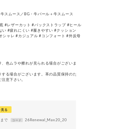
加工＋牛スムース／BG・牛パール＋牛スムース
厚底 #レザーカット #バックストラップ #ヒール
ない #疲れにくい #履きやすい #クッション
 #オシャレ #カジュアル #コンフォート #外反母
て
ワ、色ムラや擦れが見られる場合がございま
りする場合がございます。革の品質保持のた
ご注意下さい。
を見る
59まで
26Renewal_Max20_20
コード