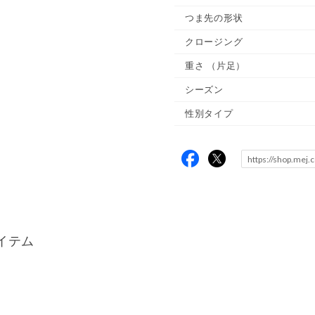
つま先の形状
クロージング
重さ
（片足）
シーズン
性別タイプ
イテム