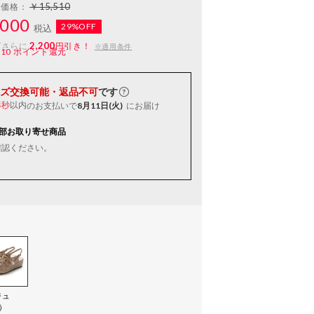
￥15,510
常価格：
000
29%OFF
税込
2,200
ばさらに
円引き！
※適用条件
110
ポイント還元
ズ交換可能・返品不可
です
以内
のお支払いで
8月11日(火)
にお届け
3秒
部お取り寄せ商品
確認ください。
ジュ
）