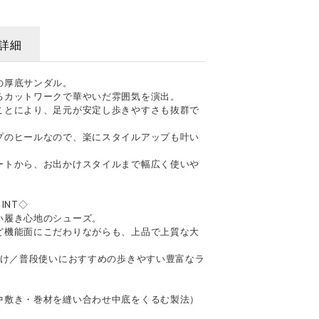
詳細
の厚底サンダル。
るカットワークで華やいだ雰囲気を演出。
ことにより、足元が安定し歩きやすさも抜群で
プのヒールなので、楽にスタイルアップも叶い
ートから、お出かけスタイルまで幅広く使いや
INT◇
い履き心地のシューズ。
ど機能面にこだわりながらも、上品で上質な大
かけ／普段使いにおすすめの歩きやすい豊富なラ
中敷き・巻材を縫い合わせ中底をくるむ製法）