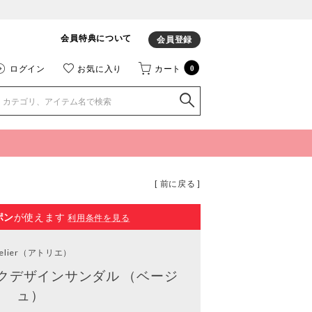
会員特典について
会員登録
ログイン
お気に入り
カート
0
[ 前に戻る ]
ポン
が使えます
利用条件を見る
elier
（アトリエ）
クデザインサンダル （ベージ
ュ）