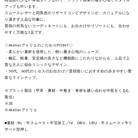
アップも叶います。
スムースレザーと同系色のリザードコンビデザインが、カジュアルにな
り過ぎず上品な印象に。
普段の何気ないコーディネートにも、お出かけやリゾートにも、合わせ
やすく万能な1足です。
◇AtelierアトリエのこだわりPOINT◇
・柔らかい素材を使用した、軽い履き心地のシューズ。
・幅広、軽量、安定感の良さなど機能面にこだわりながらも、上品で上
質な大人に似合うシックなデザイン。
・50代、60代のミセスのお出かけ／普段使いにおすすめの歩きやすい豊
富なラインナップ。
※プラット製法（甲革・裏材・中敷き・巻材を縫い合わせ中底をくるむ
製法）
※3E
※Atelierアトリエ
■素材 : BL：牛スムース＋牛箔加工／IV、DBG、LBU：牛スムース＋牛リ
ザード型押し