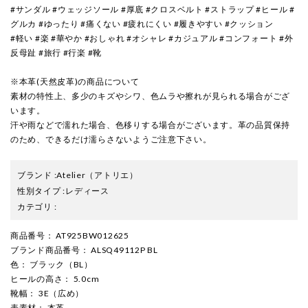
#サンダル #ウェッジソール #厚底 #クロスベルト #ストラップ #ヒール #
グルカ #ゆったり #痛くない #疲れにくい #履きやすい #クッション
#軽い #楽 #華やか #おしゃれ #オシャレ #カジュアル #コンフォート #外
反母趾 #旅行 #行楽 #靴
※本革(天然皮革)の商品について
素材の特性上、多少のキズやシワ、色ムラや擦れが見られる場合がござ
います。
汗や雨などで濡れた場合、色移りする場合がございます。革の品質保持
のため、できるだけ濡らさないようご注意下さい。
ブランド
:
Atelier
（アトリエ）
性別タイプ
:
レディース
カテゴリ
:
商品番号
： AT925BW012625
ブランド商品番号
： ALSQ49112P BL
色
： ブラック（BL）
ヒールの高さ
： 5.0cm
靴幅
： 3E（広め）
表素材
： 本革