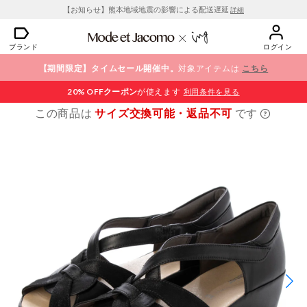
【お知らせ】熊本地域地震の影響による配送遅延
詳細
ブランド
ログイン
【期間限定】タイムセール開催中。
対象アイテムは
こちら
20% OFF
クーポン
が使えます
利用条件を見る
この商品は
サイズ交換可能・返品不可
です