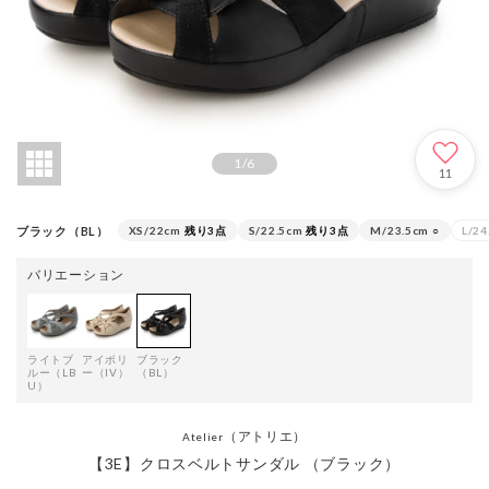
1
/
6
11
ブラック（BL）
XS/22cm
残り3点
S/22.5cm
残り3点
M/23.5cm
○
L/24
バリエーション
ライトブ
アイボリ
ブラック
ルー（LB
ー（IV）
（BL）
U）
（アトリエ）
Atelier
【3E】クロスベルトサンダル （ブラック）