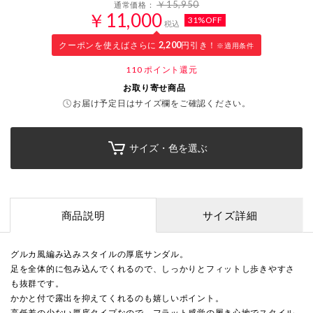
￥15,950
通常価格：
￥11,000
31%OFF
税込
クーポンを使えばさらに
2,200
円引き！
※適用条件
110
ポイント還元
お取り寄せ商品
お届け予定日はサイズ欄をご確認ください。
サイズ・色を選ぶ
商品説明
サイズ詳細
グルカ風編み込みスタイルの厚底サンダル。
足を全体的に包み込んでくれるので、しっかりとフィットし歩きやすさ
も抜群です。
かかと付で露出を抑えてくれるのも嬉しいポイント。
高低差の少ない厚底タイプなので、フラット感覚の履き心地でスタイル