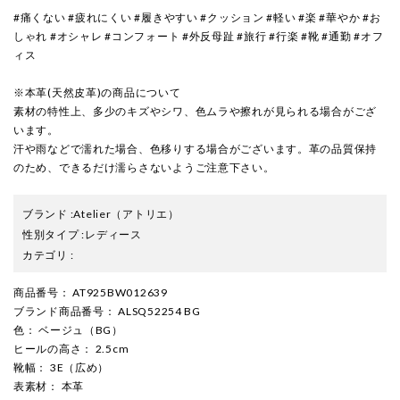
#痛くない #疲れにくい #履きやすい #クッション #軽い #楽 #華やか #お
しゃれ #オシャレ #コンフォート #外反母趾 #旅行 #行楽 #靴 #通勤 #オフ
ィス
※本革(天然皮革)の商品について
素材の特性上、多少のキズやシワ、色ムラや擦れが見られる場合がござ
います。
汗や雨などで濡れた場合、色移りする場合がございます。革の品質保持
のため、できるだけ濡らさないようご注意下さい。
ブランド
:
Atelier
（アトリエ）
性別タイプ
:
レディース
カテゴリ
:
商品番号
： AT925BW012639
ブランド商品番号
： ALSQ52254 BG
色
： ベージュ（BG）
ヒールの高さ
： 2.5cm
靴幅
： 3E（広め）
表素材
： 本革