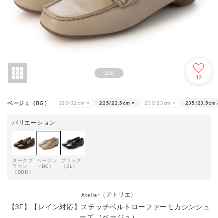
1
/
6
12
ベージュ（BG）
220/22cm
×
225/22.5cm
○
230/23cm
×
235/23.5cm
バリエーション
ダークブ
ベージュ
ブラック
ラウン
（BG）
（BL）
（DBR）
（アトリエ）
Atelier
【3E】【レイン対応】ステッチベルトローファーモカシンシュ
ーズ （ベージュ）