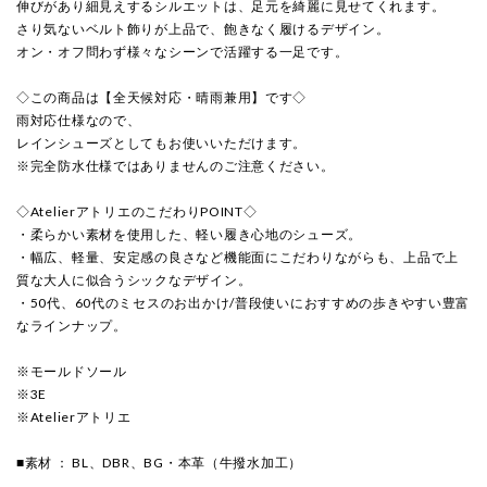
伸びがあり細見えするシルエットは、足元を綺麗に見せてくれます。
さり気ないベルト飾りが上品で、飽きなく履けるデザイン。
オン・オフ問わず様々なシーンで活躍する一足です。
◇この商品は【全天候対応・晴雨兼用】です◇
雨対応仕様なので、
レインシューズとしてもお使いいただけます。
※完全防水仕様ではありませんのご注意ください。
◇AtelierアトリエのこだわりPOINT◇
・柔らかい素材を使用した、軽い履き心地のシューズ。
・幅広、軽量、安定感の良さなど機能面にこだわりながらも、上品で上
質な大人に似合うシックなデザイン。
・50代、60代のミセスのお出かけ/普段使いにおすすめの歩きやすい豊富
なラインナップ。
※モールドソール
※3E
※Atelierアトリエ
■素材 ： BL、DBR、BG・本革（牛撥水加工）