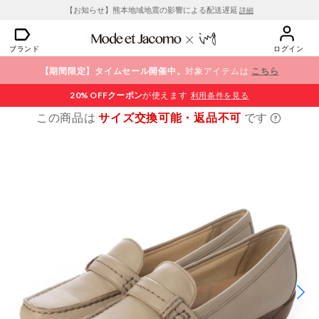
【お知らせ】熊本地域地震の影響による配送遅延
詳細
ブランド
ログイン
【期間限定】タイムセール開催中。
対象アイテムは
こちら
20% OFF
クーポン
が使えます
利用条件を見る
この商品は
サイズ交換可能・返品不可
です