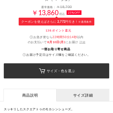
￥18,700
通常価格：
￥13,860
25%OFF
税込
クーポンを使えばさらに
2,772
円引き！
※適用条件
138
ポイント還元
お急ぎ便なら
以内
22時間50分13秒
のお支払いで
8月10日(月)
にお届け
詳細
一部お取り寄せ商品
お届け予定日はサイズ欄をご確認ください。
サイズ・色を選ぶ
商品説明
サイズ詳細
スッキリしたスクエアトゥのモカシンシューズ。