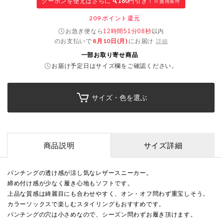
クーポンを使えばさらに
4,180
円引き！
※適用条件
209
ポイント還元
お急ぎ便なら
以内
12時間51分07秒
のお支払いで
8月10日(月)
にお届け
詳細
一部お取り寄せ商品
お届け予定日はサイズ欄をご確認ください。
サイズ・色を選ぶ
商品説明
サイズ詳細
パンチングの透け感が涼し気なレザースニーカー。
締め付け感が少なく履き心地もソフトです。
上品な質感は綺麗目にも合わせやすく、オン・オフ問わず重宝しそう。
カラーソックスで楽しむスタイリングもおすすめです。
パンチングの穴は小さめなので、シーズン問わずお履き頂けます。