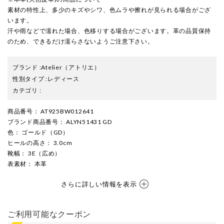
素材の特性上、多少のキズやシワ、色ムラや擦れが見られる場合がござ
います。
汗や雨などで濡れた場合、色移りする場合がございます。革の品質保持
のため、できるだけ濡らさないようご注意下さい。
ブランド
:
Atelier
（アトリエ）
性別タイプ
:
レディース
カテゴリ
:
商品番号
： AT925BW012641
ブランド商品番号
： ALYN51431 GD
色
： ゴールド（GD）
ヒールの高さ
： 3.0cm
靴幅
： 3E（広め）
表素材
： 本革
さらに詳しい情報を表示
ご利用可能なクーポン