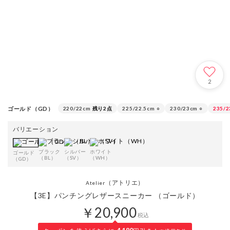
2
ゴールド（GD）
220/22cm
残り2点
225/22.5cm
○
230/23cm
○
235/2
バリエーション
ブラック
シルバー
ホワイト
ゴールド
（BL）
（SV）
（WH）
（GD）
（アトリエ）
Atelier
【3E】パンチングレザースニーカー （ゴールド）
￥20,900
税込