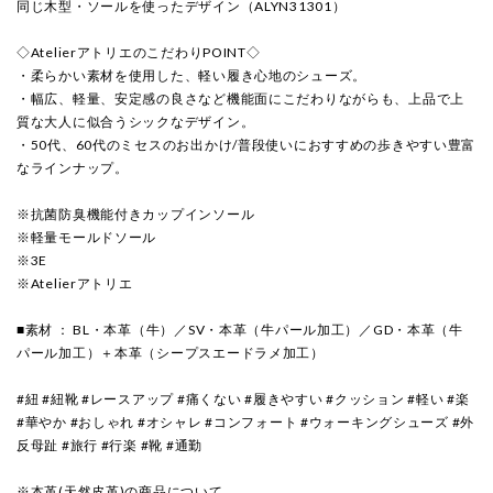
同じ木型・ソールを使ったデザイン（ALYN31301）
◇AtelierアトリエのこだわりPOINT◇
・柔らかい素材を使用した、軽い履き心地のシューズ。
・幅広、軽量、安定感の良さなど機能面にこだわりながらも、上品で上
質な大人に似合うシックなデザイン。
・50代、60代のミセスのお出かけ/普段使いにおすすめの歩きやすい豊富
なラインナップ。
※抗菌防臭機能付きカップインソール
※軽量モールドソール
※3E
※Atelierアトリエ
■素材 ： BL・本革（牛）／SV・本革（牛パール加工）／GD・本革（牛
パール加工）＋本革（シープスエードラメ加工）
#紐 #紐靴 #レースアップ #痛くない #履きやすい #クッション #軽い #楽
#華やか #おしゃれ #オシャレ #コンフォート #ウォーキングシューズ #外
反母趾 #旅行 #行楽 #靴 #通勤
※本革(天然皮革)の商品について