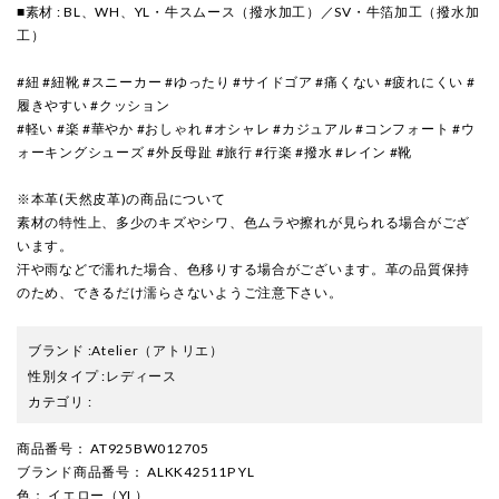
■素材 : BL、WH、YL・牛スムース（撥水加工）／SV・牛箔加工（撥水加
工）
#紐 #紐靴 #スニーカー #ゆったり #サイドゴア #痛くない #疲れにくい #
履きやすい #クッション
#軽い #楽 #華やか #おしゃれ #オシャレ #カジュアル #コンフォート #ウ
ォーキングシューズ #外反母趾 #旅行 #行楽 #撥水 #レイン #靴
※本革(天然皮革)の商品について
素材の特性上、多少のキズやシワ、色ムラや擦れが見られる場合がござ
います。
汗や雨などで濡れた場合、色移りする場合がございます。革の品質保持
のため、できるだけ濡らさないようご注意下さい。
ブランド
:
Atelier
（アトリエ）
性別タイプ
:
レディース
カテゴリ
:
商品番号
： AT925BW012705
ブランド商品番号
： ALKK42511P YL
色
： イエロー（YL）