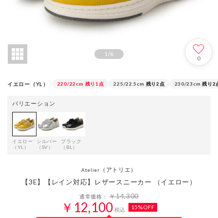
1
/
6
0
イエロー（YL）
220/22cm
残り1点
225/22.5cm
残り2点
230/23cm
残り2
バリエーション
イエロー
シルバー
ブラック
（YL）
（SV）
（BL）
（アトリエ）
Atelier
【3E】【レイン対応】レザースニーカー （イエロー）
￥14,300
通常価格：
￥12,100
15%OFF
税込