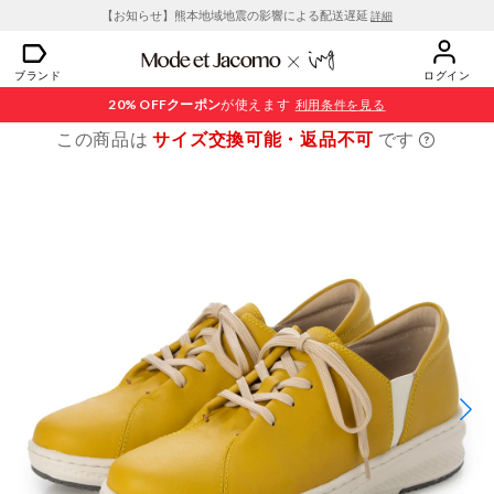
【お知らせ】熊本地域地震の影響による配送遅延
詳細
ブランド
ログイン
20% OFF
クーポン
が使えます
利用条件を見る
この商品は
サイズ交換可能・返品不可
です