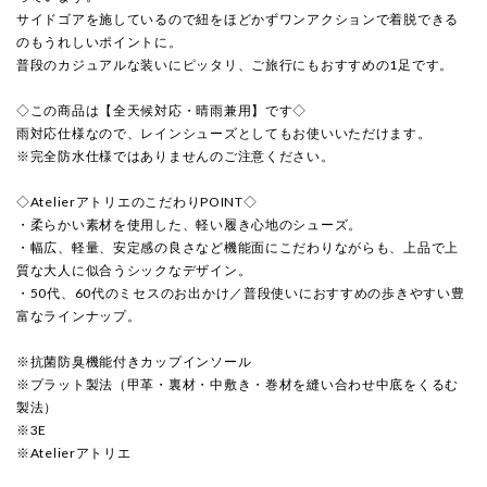
サイドゴアを施しているので紐をほどかずワンアクションで着脱できる
のもうれしいポイントに。
普段のカジュアルな装いにピッタリ、ご旅行にもおすすめの1足です。
◇この商品は【全天候対応・晴雨兼用】です◇
雨対応仕様なので、レインシューズとしてもお使いいただけます。
※完全防水仕様ではありませんのご注意ください。
◇AtelierアトリエのこだわりPOINT◇
・柔らかい素材を使用した、軽い履き心地のシューズ。
・幅広、軽量、安定感の良さなど機能面にこだわりながらも、上品で上
質な大人に似合うシックなデザイン。
・50代、60代のミセスのお出かけ／普段使いにおすすめの歩きやすい豊
富なラインナップ。
※抗菌防臭機能付きカップインソール
※プラット製法（甲革・裏材・中敷き・巻材を縫い合わせ中底をくるむ
製法）
※3E
※Atelierアトリエ