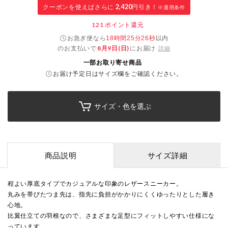
クーポンを使えばさらに
2,420
円引き！
※適用条件
121
ポイント還元
お急ぎ便なら
以内
18時間25分26秒
のお支払いで
8月9日(日)
にお届け
詳細
一部お取り寄せ商品
お届け予定日はサイズ欄をご確認ください。
サイズ・色を選ぶ
商品説明
サイズ詳細
程よい厚底タイプでカジュアルな印象のレザースニーカー。
丸みを帯びたつま先は、指先に負担がかかりにくくゆったりとした履き
心地。
比翼仕立ての羽根なので、さまざまな足型にフィットしやすい仕様にな
っています。